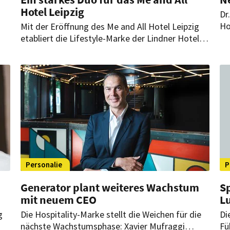
Hotel Leipzig
Dr
Ho
Mit der Eröffnung des Me and All Hotel Leipzig
Te
etabliert die Lifestyle-Marke der Lindner Hotel
un
Group einen weiteren urbanen Standort in
vo
ie
Deutschland. Hinter dem erfolgreichen Start
un
steht ein erfahrenes Führungsteam.
Personalie
P
Generator plant weiteres Wachstum
S
mit neuem CEO
Lu
g
Die Hospitality-Marke stellt die Weichen für die
Di
nächste Wachstumsphase: Xavier Mufraggi
Fü