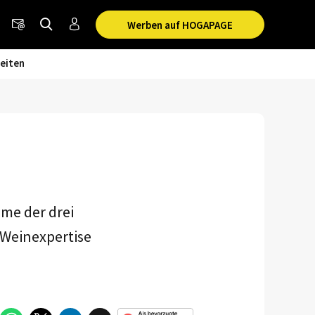
Werben auf HOGAPAGE
eiten
me der drei
e Weinexpertise