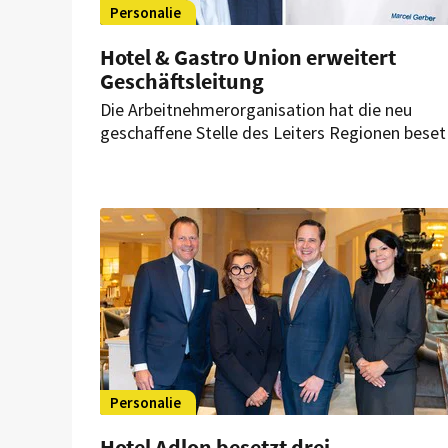
Personalie
Hotel & Gastro Union erweitert
Geschäftsleitung
Die Arbeitnehmerorganisation hat die neu
geschaffene Stelle des Leiters Regionen beset
Zudem startet im September ein neuer
Geschäftsführer des Schweizer Kochverbands.
Personalie
Hotel Adlon besetzt drei