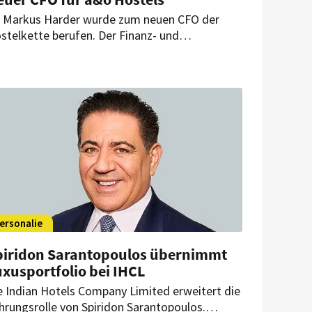
. Markus Harder wurde zum neuen CFO der
stelkette berufen. Der Finanz- und
chnologieexperte soll die nächste Wachstums-
d Digitalisierungsphase des Unternehmens
rantreiben – mit Fokus auf KI, Cloud-Lösungen
d den Ausbau des europäischen Portfolios.
ersonalie
piridon Sarantopoulos übernimmt
xusportfolio bei IHCL
e Indian Hotels Company Limited erweitert die
hrungsrolle von Spiridon Sarantopoulos.