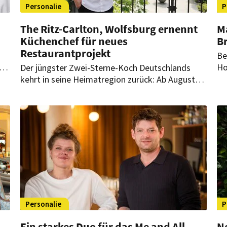
Personalie
P
The Ritz-Carlton, Wolfsburg ernennt
M
Küchenchef für neues
Br
Restaurantprojekt
Be
zt.
Ho
Der jüngster Zwei-Sterne-Koch Deutschlands
am
kehrt in seine Heimatregion zurück: Ab August
Ne
übernimmt Luis Hendricks als Küchenchef die
Co
kulinarische Leitung eines neuen
Restaurantprojekts im The Ritz-Carlton,
Wolfsburg.
Personalie
P
Ein starkes Duo für das Me and All
N