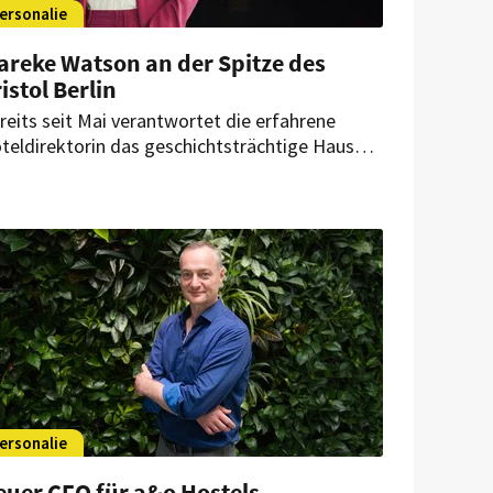
ersonalie
areke Watson an der Spitze des
istol Berlin
reits seit Mai verantwortet die erfahrene
teldirektorin das geschichtsträchtige Haus
 Kurfürstendamm. Dabei begleitet sie dessen
upositionierung innerhalb der Vignette
llection.
ersonalie
euer CFO für a&o Hostels