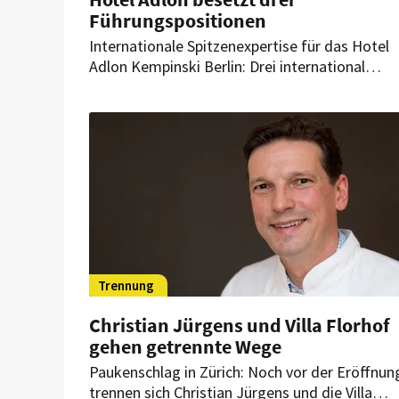
Führungspositionen
Internationale Spitzenexpertise für das Hotel
Adlon Kempinski Berlin: Drei international
erfahrene Neuzugänge verstärken das
Managementteam des Berliner Grandhotels. S
übernehmen Schlüsselpositionen in den
Bereichen Gastronomie, Rooms Division und
Personal.
Trennung
Christian Jürgens und Villa Florhof
gehen getrennte Wege
Paukenschlag in Zürich: Noch vor der Eröffnun
trennen sich Christian Jürgens und die Villa