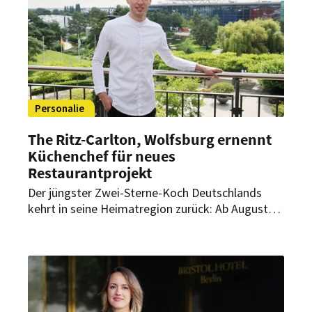
Personalie
The Ritz-Carlton, Wolfsburg ernennt
Küchenchef für neues
Restaurantprojekt
Der jüngster Zwei-Sterne-Koch Deutschlands
kehrt in seine Heimatregion zurück: Ab August
übernimmt Luis Hendricks als Küchenchef die
kulinarische Leitung eines neuen
Restaurantprojekts im The Ritz-Carlton,
Wolfsburg.