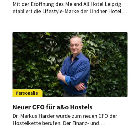
Mit der Eröffnung des Me and All Hotel Leipzig
etabliert die Lifestyle-Marke der Lindner Hotel
Group einen weiteren urbanen Standort in
Deutschland. Hinter dem erfolgreichen Start
steht ein erfahrenes Führungsteam.
Personalie
Neuer CFO für a&o Hostels
Dr. Markus Harder wurde zum neuen CFO der
Hostelkette berufen. Der Finanz- und
Technologieexperte soll die nächste Wachstums-
und Digitalisierungsphase des Unternehmens