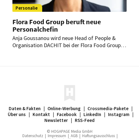
Personalie
Flora Food Group beruft neue
Personalchefin
Anja Goussanou wird neue Head of People &
Organisation DACHIT bei der Flora Food Group.
Die erfahrene HR-Managerin komplettiert damit
das regionale Führungsteam des Unternehmens.
Daten & Fakten
|
Online-Werbung
|
Crossmedia-Pakete
|
Über uns
|
Kontakt
|
Facebook
|
LinkedIn
|
Instagram
|
Newsletter
|
RSS-Feed
© HOGAPAGE Media GmbH
Datenschutz
|
Impressum
|
AGB
|
Haftungsausschluss
|