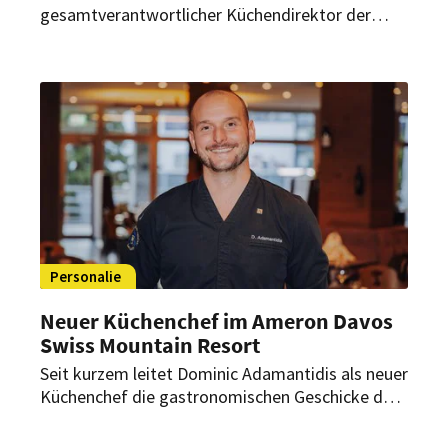
gesamtverantwortlicher Küchendirektor der
Hotelgastronomie und Mitglied der
Geschäftsleitung des Hotels Bareiss. Nun
übergibt er beide Positionen an seinen
Nachfolger.
Personalie
Neuer Küchenchef im Ameron Davos
Swiss Mountain Resort
Seit kurzem leitet Dominic Adamantidis als neuer
Küchenchef die gastronomischen Geschicke des
Hauses. Der gebürtige St. Galler bringt
umfassende Erfahrung aus der Schweizer