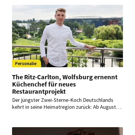
Spitzengastronomie und internationalen
Luxusdestinationen mit.
Personalie
The Ritz-Carlton, Wolfsburg ernennt
Küchenchef für neues
Restaurantprojekt
Der jüngster Zwei-Sterne-Koch Deutschlands
kehrt in seine Heimatregion zurück: Ab August
übernimmt Luis Hendricks als Küchenchef die
kulinarische Leitung eines neuen
Restaurantprojekts im The Ritz-Carlton,
Wolfsburg.