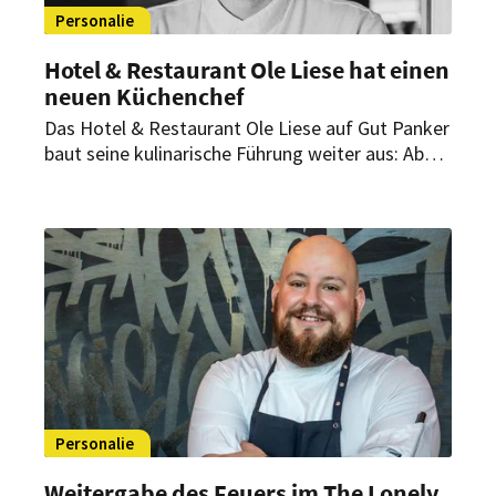
Personalie
Hotel & Restaurant Ole Liese hat einen
neuen Küchenchef
Das Hotel & Restaurant Ole Liese auf Gut Panker
baut seine kulinarische Führung weiter aus: Ab
April übernimmt Carlos Beckmann die Position
des Küchenchefs. Gemeinsam mit
Küchendirektor Sascha Kurgan soll er die
kulinarische Ausrichtung des Hauses
weiterentwickeln.
Personalie
Weitergabe des Feuers im The Lonely