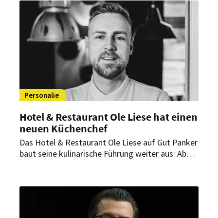
Expertise aus renommierten Spitzenhäusern mit.
Personalie
Hotel & Restaurant Ole Liese hat einen
neuen Küchenchef
Das Hotel & Restaurant Ole Liese auf Gut Panker
baut seine kulinarische Führung weiter aus: Ab
April übernimmt Carlos Beckmann die Position
des Küchenchefs. Gemeinsam mit
Küchendirektor Sascha Kurgan soll er die
kulinarische Ausrichtung des Hauses
weiterentwickeln.