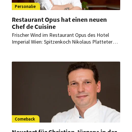
Personalie
Restaurant Opus hat einen neuen
Chef de Cuisine
Frischer Wind im Restaurant Opus des Hotel
Imperial Wien: Spitzenkoch Nikolaus Platteter
übernimmt als neuer Chef de Cuisine die
kulinarische Regie. Er bringt internationale
Erfahrung, handwerkliche Präzision und kreative
Raffinesse in seine neue Position mit ein.
Comeback
Neustart für Christian Jürgens in der