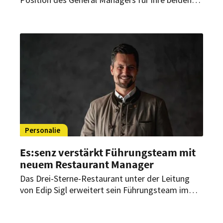
neuen Gastro-Flaggschiffe im Westfield
Hamburg-Überseequartier besetzt. Ein
erfahrener F&B-Manager übernimmt künftig die
Verantwortung für das Restaurant Elemente und
die AirBar13.
Personalie
Es:senz verstärkt Führungsteam mit
neuem Restaurant Manager
Das Drei-Sterne-Restaurant unter der Leitung
von Edip Sigl erweitert sein Führungsteam im
Service. Ein erfahrener Gastronom übernimmt
die Position des Restaurant Managers und bringt