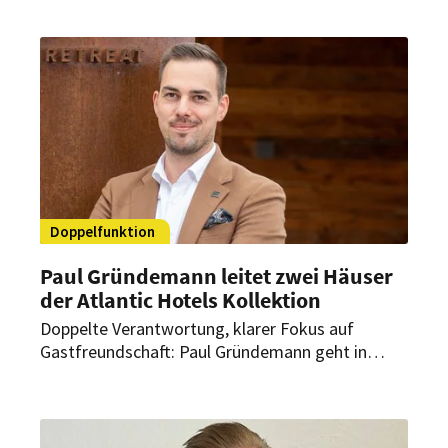
das Fünf-Sterne-Haus eine international
erfahrene Führungspersönlichkeit, die für
persönliche Gastfreundschaft, Qualität und eine
klare operative Ausrichtung steht.
Doppelfunktion
Paul Gründemann leitet zwei Häuser
der Atlantic Hotels Kollektion
Doppelte Verantwortung, klarer Fokus auf
Gastfreundschaft: Paul Gründemann geht in
seine zweite Saison als General Manager in Lech.
Seit dem 1. Mai 2025 leitet er auch das Louis
Hotel München der Atlantic Hotels Kollektion.