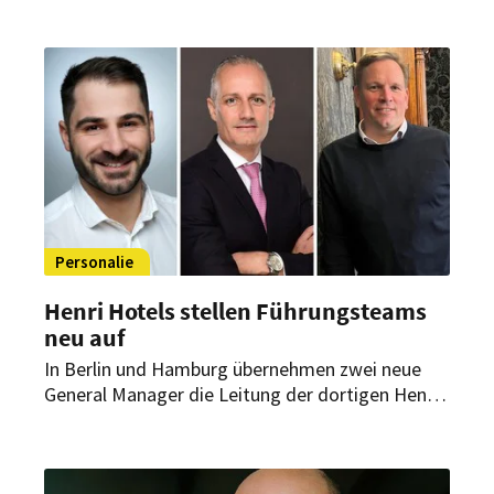
insbesondere die gastronomische Ausrichtung
stärken, nachhaltige Ansätze weiterentwickeln
und das Profil des Hauses im Premiumsegment
gezielt schärfen.
Personalie
Henri Hotels stellen Führungsteams
neu auf
In Berlin und Hamburg übernehmen zwei neue
General Manager die Leitung der dortigen Henri-
Häuser. Gleichzeitig stärkt die DSR Hotel Holding
ihre Führungsebene durch eine interne
Beförderung.