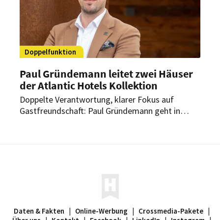
Doppelfunktion
Paul Gründemann leitet zwei Häuser
der Atlantic Hotels Kollektion
Doppelte Verantwortung, klarer Fokus auf
Gastfreundschaft: Paul Gründemann geht in
seine zweite Saison als General Manager in Lech.
Seit dem 1. Mai 2025 leitet er auch das Louis
Hotel München der Atlantic Hotels Kollektion.
Daten & Fakten
|
Online-Werbung
|
Crossmedia-Pakete
|