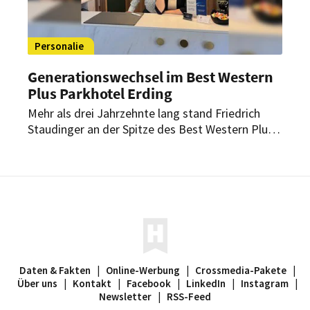
Personalie
Generationswechsel im Best Western
Plus Parkhotel Erding
Mehr als drei Jahrzehnte lang stand Friedrich
Staudinger an der Spitze des Best Western Plus
Parkhotel Erding. Nun übergibt er die
Geschäftsführung an die nächste Generation.
Daten & Fakten
|
Online-Werbung
|
Crossmedia-Pakete
|
Über uns
|
Kontakt
|
Facebook
|
LinkedIn
|
Instagram
|
Newsletter
|
RSS-Feed