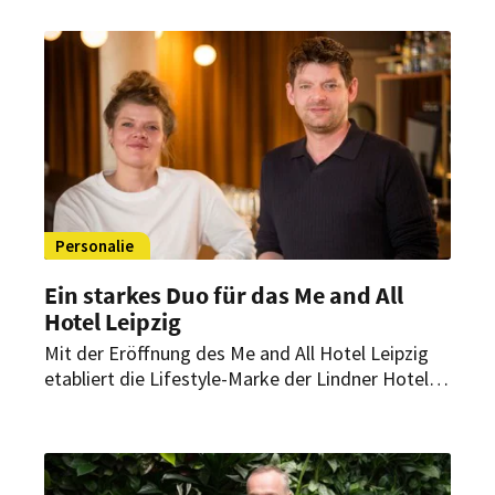
Managementteam des Berliner Grandhotels. Sie
übernehmen Schlüsselpositionen in den
Bereichen Gastronomie, Rooms Division und
Personal.
Personalie
Ein starkes Duo für das Me and All
Hotel Leipzig
Mit der Eröffnung des Me and All Hotel Leipzig
etabliert die Lifestyle-Marke der Lindner Hotel
Group einen weiteren urbanen Standort in
Deutschland. Hinter dem erfolgreichen Start
steht ein erfahrenes Führungsteam.