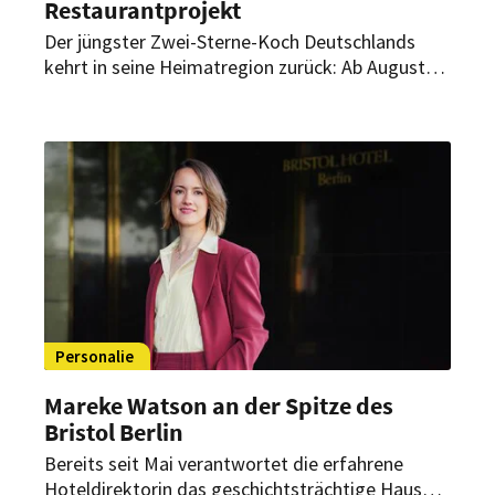
Restaurantprojekt
Der jüngster Zwei-Sterne-Koch Deutschlands
kehrt in seine Heimatregion zurück: Ab August
übernimmt Luis Hendricks als Küchenchef die
kulinarische Leitung eines neuen
Restaurantprojekts im The Ritz-Carlton,
Wolfsburg.
Personalie
Mareke Watson an der Spitze des
Bristol Berlin
Bereits seit Mai verantwortet die erfahrene
Hoteldirektorin das geschichtsträchtige Haus