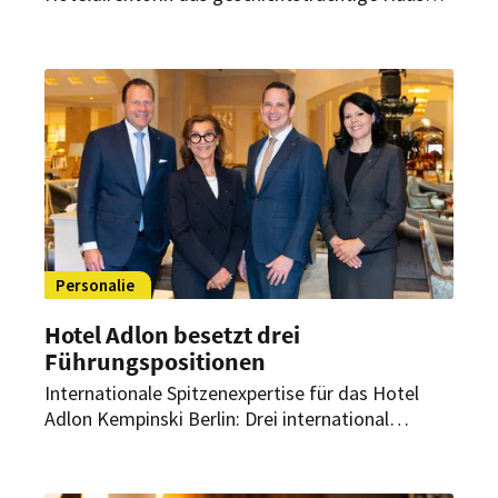
am Kurfürstendamm. Dabei begleitet sie dessen
Neupositionierung innerhalb der Vignette
Collection.
Personalie
Hotel Adlon besetzt drei
Führungspositionen
Internationale Spitzenexpertise für das Hotel
Adlon Kempinski Berlin: Drei international
erfahrene Neuzugänge verstärken das
Managementteam des Berliner Grandhotels. Sie
übernehmen Schlüsselpositionen in den