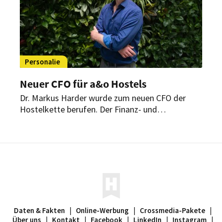
Personalie
Neuer CFO für a&o Hostels
Dr. Markus Harder wurde zum neuen CFO der
Hostelkette berufen. Der Finanz- und
Technologieexperte soll die nächste Wachstums-
und Digitalisierungsphase des Unternehmens
vorantreiben – mit Fokus auf KI, Cloud-Lösungen
und den Ausbau des europäischen Portfolios.
Daten & Fakten
|
Online-Werbung
|
Crossmedia-Pakete
|
Über uns
|
Kontakt
|
Facebook
|
LinkedIn
|
Instagram
|