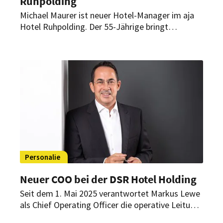
Ruhpolding
Michael Maurer ist neuer Hotel-Manager im aja
Hotel Ruhpolding. Der 55-Jährige bringt
umfassende Erfahrung aus der Ferien- und
Stadthotellerie mit – sowohl aus Deutschland,
Österreich, Frankreich und Italien als auch aus
über zehn Jahren Tätigkeit in der
Unternehmensberatung für die Branche.
Personalie
Neuer COO bei der DSR Hotel Holding
Seit dem 1. Mai 2025 verantwortet Markus Lewe
als Chief Operating Officer die operative Leitung
der 33 Hotels und Resorts der DSR Hotel