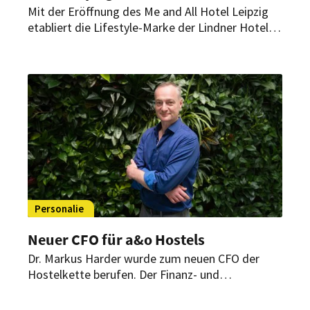
Mit der Eröffnung des Me and All Hotel Leipzig
etabliert die Lifestyle-Marke der Lindner Hotel
Group einen weiteren urbanen Standort in
Deutschland. Hinter dem erfolgreichen Start
steht ein erfahrenes Führungsteam.
Personalie
Neuer CFO für a&o Hostels
Dr. Markus Harder wurde zum neuen CFO der
Hostelkette berufen. Der Finanz- und
Technologieexperte soll die nächste Wachstums-
und Digitalisierungsphase des Unternehmens