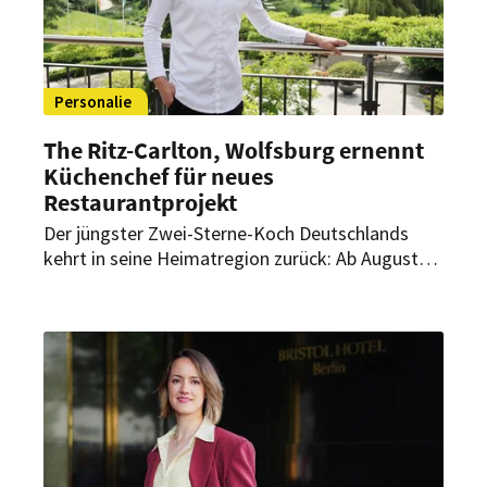
Personalie
The Ritz-Carlton, Wolfsburg ernennt
Küchenchef für neues
Restaurantprojekt
Der jüngster Zwei-Sterne-Koch Deutschlands
kehrt in seine Heimatregion zurück: Ab August
übernimmt Luis Hendricks als Küchenchef die
kulinarische Leitung eines neuen
Restaurantprojekts im The Ritz-Carlton,
Wolfsburg.