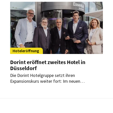
– wieder auf Führungsebene.
Hoteleröffnung
Dorint eröffnet zweites Hotel in
Düsseldorf
Die Dorint Hotelgruppe setzt ihren
Expansionskurs weiter fort: Im neuen
Stadtquartier „Deiker Höfe“ in Düsseldorf-
Stockum nimmt das Essential by Dorint
Düsseldorf Deiker Höfe den Betrieb auf. Das
Haus greift die Historie des Grundstücks als
früherer Modestandort auf.