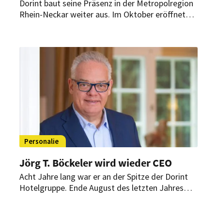
Dorint baut seine Präsenz in der Metropolregion
Rhein-Neckar weiter aus. Im Oktober eröffnet
die Hotelgruppe das Essential by Dorint
Mannheim Taylor Park mit 141 Zimmern,
Gastronomie und speziellen Arrangements in
Kooperation mit der Palazzo-Dinnershow.
Personalie
Jörg T. Böckeler wird wieder CEO
Acht Jahre lang war er an der Spitze der Dorint
Hotelgruppe. Ende August des letzten Jahres
verließ er das Unternehmen auf eigenen Wunsch.
Jetzt tritt Jörg T. Böckeler eine neue Position an