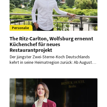
Personalie
The Ritz-Carlton, Wolfsburg ernennt
Küchenchef für neues
Restaurantprojekt
Der jüngster Zwei-Sterne-Koch Deutschlands
kehrt in seine Heimatregion zurück: Ab August
übernimmt Luis Hendricks als Küchenchef die
kulinarische Leitung eines neuen
Restaurantprojekts im The Ritz-Carlton,
Wolfsburg.