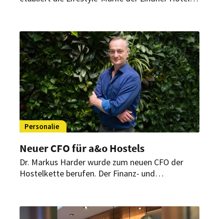
Group einen weiteren urbanen Standort in
Deutschland. Hinter dem erfolgreichen Start
steht ein erfahrenes Führungsteam.
Personalie
Neuer CFO für a&o Hostels
Dr. Markus Harder wurde zum neuen CFO der
Hostelkette berufen. Der Finanz- und
Technologieexperte soll die nächste Wachstums-
und Digitalisierungsphase des Unternehmens
vorantreiben – mit Fokus auf KI, Cloud-Lösungen
und den Ausbau des europäischen Portfolios.