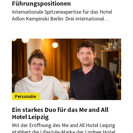
Führungspositionen
Internationale Spitzenexpertise für das Hotel
Adlon Kempinski Berlin: Drei international
erfahrene Neuzugänge verstärken das
Managementteam des Berliner Grandhotels. Sie
übernehmen Schlüsselpositionen in den
Bereichen Gastronomie, Rooms Division und
Personal.
Personalie
Ein starkes Duo für das Me and All
Hotel Leipzig
Mit der Eröffnung des Me and All Hotel Leipzig
etabliert die Lifestyle-Marke der Lindner Hotel