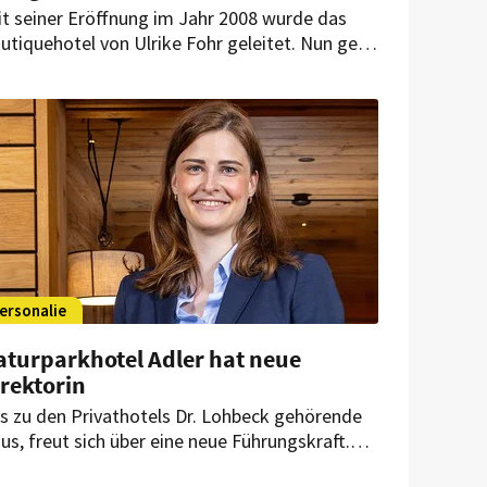
it seiner Eröffnung im Jahr 2008 wurde das
utiquehotel von Ulrike Fohr geleitet. Nun geht
e Hoteldirektorin in den wohlverdienten
hestand. Ihre Nachfolge steht bereits fest.
ersonalie
aturparkhotel Adler hat neue
rektorin
s zu den Privathotels Dr. Lohbeck gehörende
us, freut sich über eine neue Führungskraft.
na Jacqueline Schäfers wird die Position jetzt