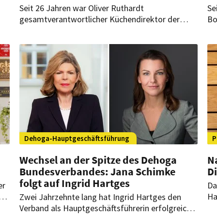
Seit 26 Jahren war Oliver Ruthardt
Se
gesamtverantwortlicher Küchendirektor der
Bo
Hotelgastronomie und Mitglied der
di
Geschäftsleitung des Hotels Bareiss. Nun
Ru
übergibt er beide Positionen an seinen
Nachfolger.
Dehoga-Hauptgeschäftsführung
P
Wechsel an der Spitze des Dehoga
N
Bundesverbandes: Jana Schimke
Di
folgt auf Ingrid Hartges
er
Da
er
Ha
Zwei Jahrzehnte lang hat Ingrid Hartges den
An
Verband als Hauptgeschäftsführerin erfolgreich