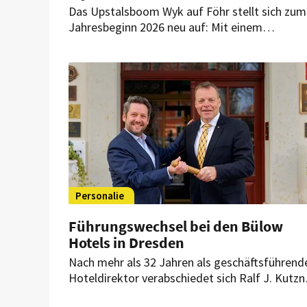
Das Upstalsboom Wyk auf Föhr stellt sich zum
Jahresbeginn 2026 neu auf: Mit einem
Führungswechsel und einer klar strukturierten
Übergangsphase will das Haus auf
Professionalität, Kontinuität und gezielte
Nachwuchsförderung setzen.
Personalie
Führungswechsel bei den Bülow
Hotels in Dresden
Nach mehr als 32 Jahren als geschäftsführend
Hoteldirektor verabschiedet sich Ralf J. Kutzn
in den Ruhestand. Nachfolger wird der