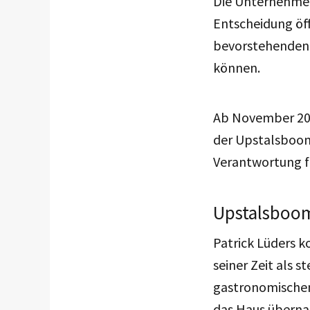
Die Unternehmens
Entscheidung öff
bevorstehenden A
können.
Ab November 2025
der Upstalsboom
Verantwortung f
Upstalsboom
Patrick Lüders 
seiner Zeit als 
gastronomischen
das Haus übern