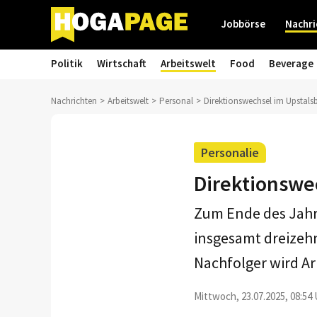
Jobbörse
Nachri
Politik
Wirtschaft
Arbeitswelt
Food
Beverage
Nachrichten
Arbeitswelt
Personal
Direktionswechsel im Upsta
Personalie
Direktionswe
Zum Ende des Jahre
insgesamt dreizeh
Nachfolger wird Ar
Mittwoch, 23.07.2025, 08:54 