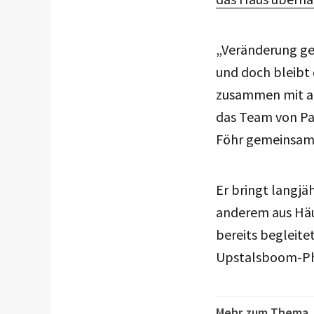
„Veränderung geh
und doch bleibt 
zusammen mit al
das Team von Pa
Föhr gemeinsam w
Er bringt langjä
anderem aus Häus
bereits begleite
Upstalsboom-Ph
Mehr zum Thema