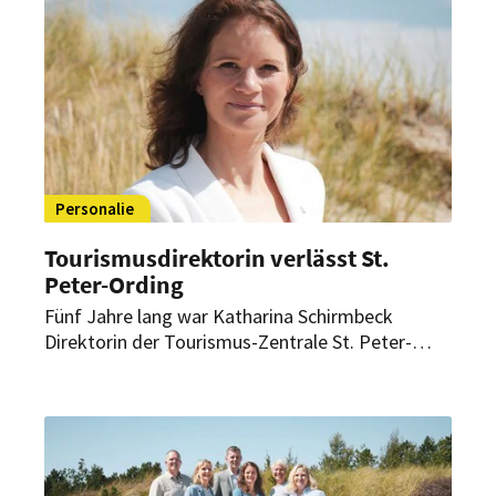
mitgestalten und das
Tourismusentwicklungskonzept bis Ende 2026
finalisieren.
Personalie
Tourismusdirektorin verlässt St.
Peter-Ording
Fünf Jahre lang war Katharina Schirmbeck
Direktorin der Tourismus-Zentrale St. Peter-
Ording. Unter ihrer Leitung wurden zahlreiche
Zukunftsprojekte angestoßen. Nun wird sie ihre
Tätigkeit niederlegen.