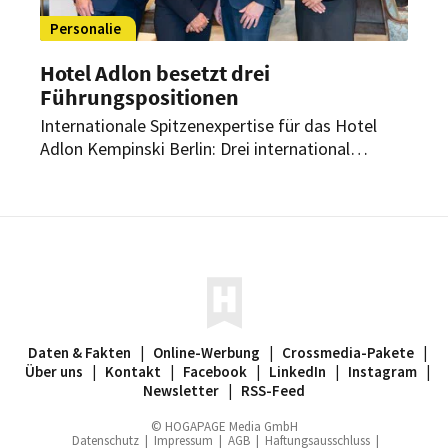
Personalie
Hotel Adlon besetzt drei
Führungspositionen
Internationale Spitzenexpertise für das Hotel
Adlon Kempinski Berlin: Drei international
erfahrene Neuzugänge verstärken das
Managementteam des Berliner Grandhotels. Sie
übernehmen Schlüsselpositionen in den
Bereichen Gastronomie, Rooms Division und
Personal.
Daten & Fakten
|
Online-Werbung
|
Crossmedia-Pakete
|
Über uns
|
Kontakt
|
Facebook
|
LinkedIn
|
Instagram
|
Newsletter
|
RSS-Feed
© HOGAPAGE Media GmbH
Datenschutz
|
Impressum
|
AGB
|
Haftungsausschluss
|