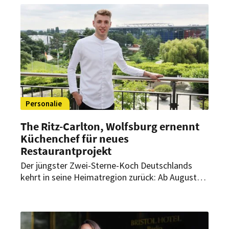
Personalie
The Ritz-Carlton, Wolfsburg ernennt
Küchenchef für neues
Restaurantprojekt
Der jüngster Zwei-Sterne-Koch Deutschlands
kehrt in seine Heimatregion zurück: Ab August
übernimmt Luis Hendricks als Küchenchef die
kulinarische Leitung eines neuen
Restaurantprojekts im The Ritz-Carlton,
Wolfsburg.