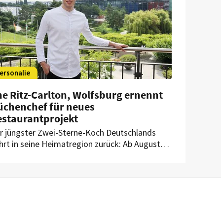
ersonalie
e Ritz-Carlton, Wolfsburg ernennt
üchenchef für neues
estaurantprojekt
r jüngster Zwei-Sterne-Koch Deutschlands
hrt in seine Heimatregion zurück: Ab August
ernimmt Luis Hendricks als Küchenchef die
linarische Leitung eines neuen
staurantprojekts im The Ritz-Carlton,
lfsburg.