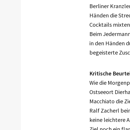
Berliner Kranzle
Händen die Stre
Cocktails mixten
Beim Jedermanns
in den Händen du
begeisterte Zus
Kritische Beurte
Wie die Morgenpo
Ostseeort Dierha
Macchiato die Zi
Ralf Zacherl bei
keine leichtere 
Ziel noch ein fl