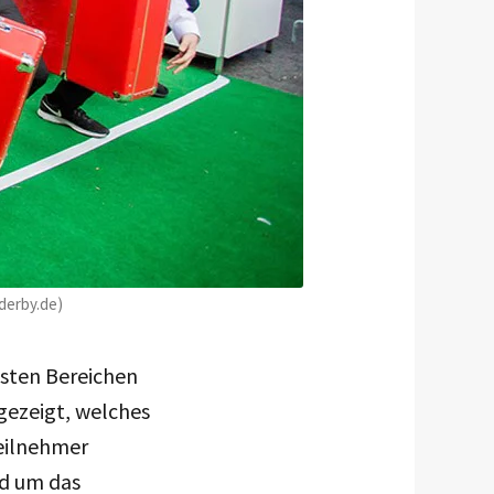
derby.de)
nsten Bereichen
gezeigt, welches
Teilnehmer
nd um das