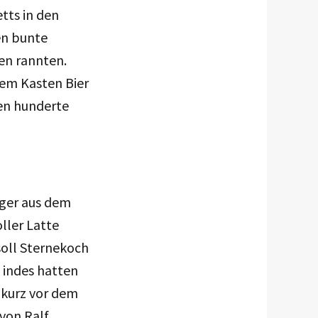
tts in den
en bunte
gen rannten.
nem Kasten Bier
nen hunderte
rger aus dem
ller Latte
 soll Sternekoch
 indes hatten
 kurz vor dem
 von Ralf