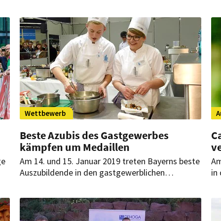
und Wertschätzung in die Zukunft geblickt
un
e
werden.
Jo
Wettbewerb
A
Beste Azubis des Gastgewerbes
C
kämpfen um Medaillen
v
ge
Am 14. und 15. Januar 2019 treten Bayerns beste
Am
Auszubildende in den gastgewerblichen
in
Ausbildungsberufen auf der Fachmesse HOGA in
ho
den Bayerischen Jugendmeisterschaften
Ga
gegeneinander an.