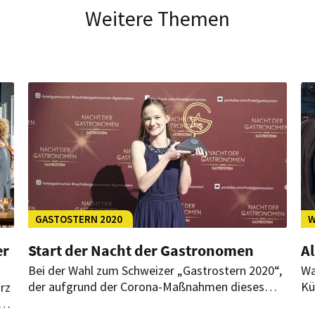
Weitere Themen
GASTOSTERN 2020
W
er
Start der Nacht der Gastronomen
A
Bei der Wahl zum Schweizer „Gastrostern 2020“,
Wa
der aufgrund der Corona-Maßnahmen dieses
Kü
rz
Jahr nur online stattfindet, soll mit Optimismus
Te
en.