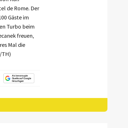
tel de Rome. Der
100 Gäste im
den Turbo beim
Pecanek freuen,
res Mal die
e/TH)