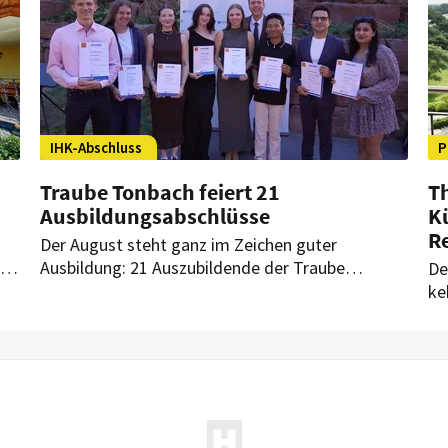
IHK-Abschluss
P
Traube Tonbach feiert 21
Th
Ausbildungsabschlüsse
K
R
Der August steht ganz im Zeichen guter
um
Ausbildung: 21 Auszubildende der Traube
De
Tonbach haben ihren IHK-Abschluss erfolgreich
ke
gemeistert. Während mehrere Absolventen im
üb
Unternehmen bleiben, beginnt für den neuen
ku
Jahrgang die Ausbildungszeit mit einem
Re
mehrtägigen Onboarding.
Wo