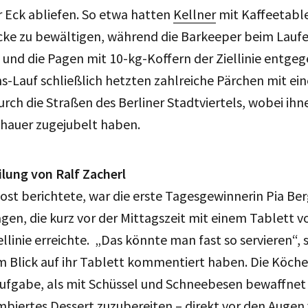
r Eck abliefen. So etwa hatten
Kellner
mit Kaffeetable
cke zu bewältigen, während die Barkeeper beim Lauf
 und die Pagen mit 10-kg-Koffern der Ziellinie entge
-Lauf schließlich hetzten zahlreiche Pärchen mit ei
rch die Straßen des Berliner Stadtviertels, wobei ih
chauer zugejubelt haben.
ilung von Ralf Zacherl
st berichtete, war die erste Tagesgewinnerin Pia Be
gen, die kurz vor der Mittagszeit mit einem Tablett vo
ellinie erreichte. „Das könnte man fast so servieren“,
m Blick auf ihr Tablett kommentiert haben. Die Köche
Aufgabe, als mit Schüssel und Schneebesen bewaffnet
ambiertes Dessert zuzubereiten – direkt vor den Augen