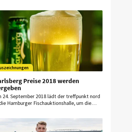
d veranstaltet jetzt einen Wettbewerb mit
bgarantie.
uszeichnungen
arlsberg Preise 2018 werden
ergeben
 24. September 2018 lädt der treffpunkt nord
 die Hamburger Fischauktionshalle, um die
chkarätige Auszeichnung an herausragende
stgeber zu vergeben.