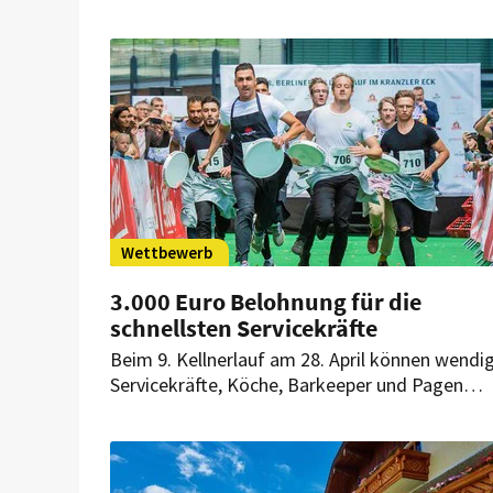
Gesucht wird der kreativste Thekenbereich. Di
hochkarätig besetzte Jury steht schon in den
Startlöchern, um den Gewinner auszuwählen.
Wettbewerb
3.000 Euro Belohnung für die
schnellsten Servicekräfte
Beim 9. Kellnerlauf am 28. April können wendi
Servicekräfte, Köche, Barkeeper und Pagen
zeigen, was sie wirklich draufhaben. Den
Startschuss zum großen Rennen gibt Ralf
Zacherl.