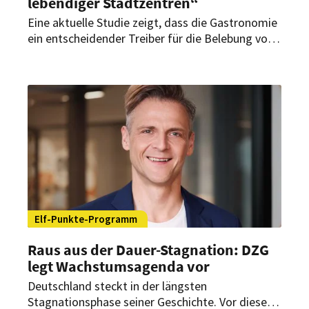
lebendiger Stadtzentren“
Eine aktuelle Studie zeigt, dass die Gastronomie
ein entscheidender Treiber für die Belebung von
Innenstädten ist. Die Denkfabrik Zukunft der
Gastwelt fordert deshalb gezielte politische
Maßnahmen zur Stärkung der Branche und
richtet einen klaren Apell an die nächste
Bundesregierung.
Elf-Punkte-Programm
Raus aus der Dauer-Stagnation: DZG
legt Wachstumsagenda vor
Deutschland steckt in der längsten
Stagnationsphase seiner Geschichte. Vor diesem