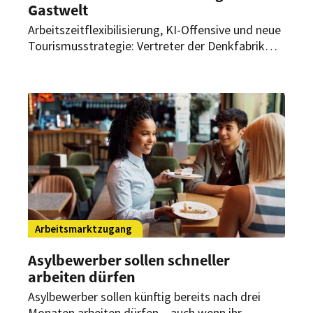
Gastwelt
Arbeitszeitflexibilisierung, KI-Offensive und neue
Tourismusstrategie: Vertreter der Denkfabrik
Zukunft der Gastwelt (DZG) waren zu Gast im
Bundeswirtschaftsministerium und Deutschen
Bundestag. Dort sprachen sie mit
Spitzenpolitikern über wichtige Anliegen der
Branche.
Arbeitsmarktzugang
Asylbewerber sollen schneller
arbeiten dürfen
Asylbewerber sollen künftig bereits nach drei
Monaten arbeiten dürfen – auch wenn ihr