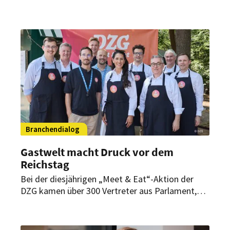
Hintergrund legt die Denkfabrik Zukunft der
Gastwelt ein Elf-Punkte-Programm vor, das die
Branche als Wachstumstreiber stärken soll.
Branchendialog
Gastwelt macht Druck vor dem
Reichstag
Bei der diesjährigen „Meet & Eat“-Aktion der
DZG kamen über 300 Vertreter aus Parlament,
Bundesregierung und Gastwelt zusammen. Im
Mittelpunkt standen die Rentenreform, die
Mehrwertsteuer sowie die Forderung nach