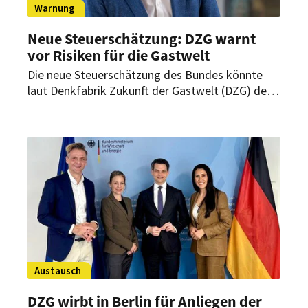
Warnung
Neue Steuerschätzung: DZG warnt
vor Risiken für die Gastwelt
Die neue Steuerschätzung des Bundes könnte
laut Denkfabrik Zukunft der Gastwelt (DZG) den
Druck auf Tourismus, Hospitality und
Gastronomie erhöhen. Die DZG fordert daher
eine aktive Beteiligung der Branche an der
Steuerdebatte.
Austausch
DZG wirbt in Berlin für Anliegen der