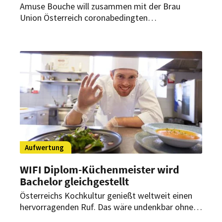
Amuse Bouche will zusammen mit der Brau
Union Österreich coronabedingten
Ausbildungsdefiziten entgegenwirken. Unter
anderem wird den Azubis eine praxisnahe
Prüfungsvorbereitung durch Fachexperten
geboten.
Aufwertung
WIFI Diplom-Küchenmeister wird
Bachelor gleichgestellt
Österreichs Kochkultur genießt weltweit einen
hervorragenden Ruf. Das wäre undenkbar ohne
eine entsprechende Ausbildung. Jetzt soll der