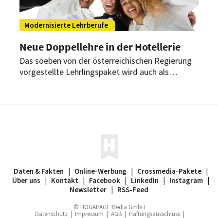
Modernisierte Lehrberufe
Neue Doppellehre in der Hotellerie
Das soeben von der österreichischen Regierung
vorgestellte Lehrlingspaket wird auch als
wichtige Maßnahme gegen den
Fachkräftemangel im Tourismus gesehen.
Daten & Fakten
|
Online-Werbung
|
Crossmedia-Pakete
|
Über uns
|
Kontakt
|
Facebook
|
LinkedIn
|
Instagram
|
Newsletter
|
RSS-Feed
© HOGAPAGE Media GmbH
Datenschutz
|
Impressum
|
AGB
|
Haftungsausschluss
|