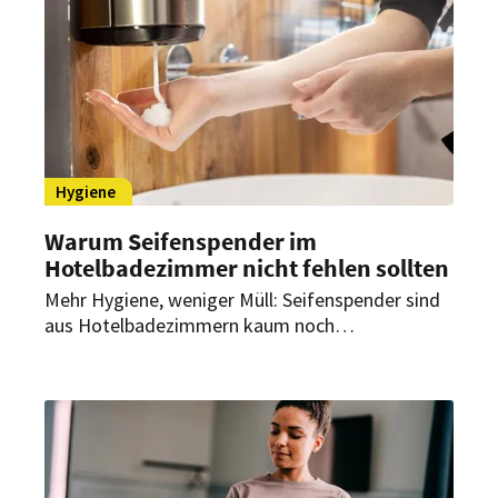
Qualität. Doch was braucht es für wirklich
saubere Hände?
Hygiene
Warum Seifenspender im
Hotelbadezimmer nicht fehlen sollten
Mehr Hygiene, weniger Müll: Seifenspender sind
aus Hotelbadezimmern kaum noch
wegzudenken. Sie bieten hygienische Vorteile
und schonen die Umwelt. Dabei ist der Einsatz
eines Seifenspenders für das Hotel heutzutage
längst nicht mehr nur funktional.