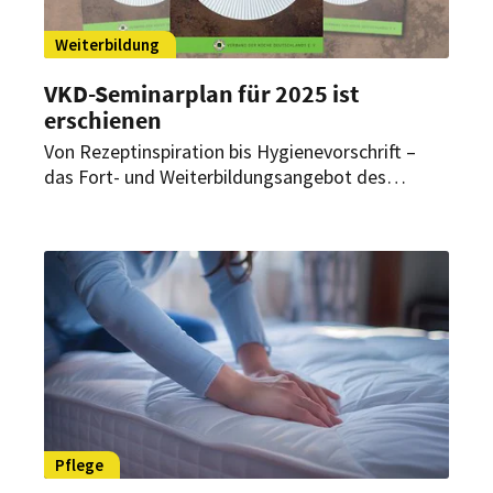
Weiterbildung
VKD-Seminarplan für 2025 ist
erschienen
Von Rezeptinspiration bis Hygienevorschrift –
das Fort- und Weiterbildungsangebot des
Verbands der Köche Deutschlands bietet in mehr
als 170 Seminaren fachlichen Input und kreative
Ideen für die Arbeit in der Profiküche. Der
Seminarplan für das kommende Jahr wurde nun
veröffentlicht.
Pflege