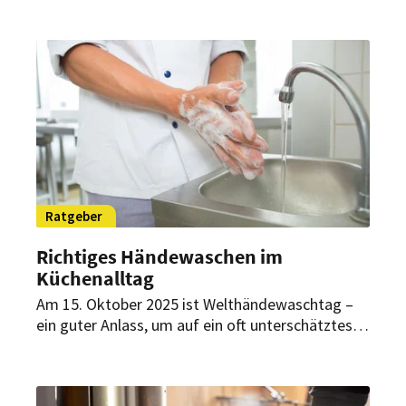
seinem Seminarplan an. Das Programm bietet
Köchen aller Karrierestufen frische Impulse,
wertvolles Fachwissen und – ganz neu – zwei
Mitgliederreisen.
Ratgeber
Richtiges Händewaschen im
Küchenalltag
Am 15. Oktober 2025 ist Welthändewaschtag –
ein guter Anlass, um auf ein oft unterschätztes
Thema aufmerksam zu machen. Gerade in der
Gastronomie ist Handhygiene unerlässlich und
entscheidend für Lebensmittelsicherheit und