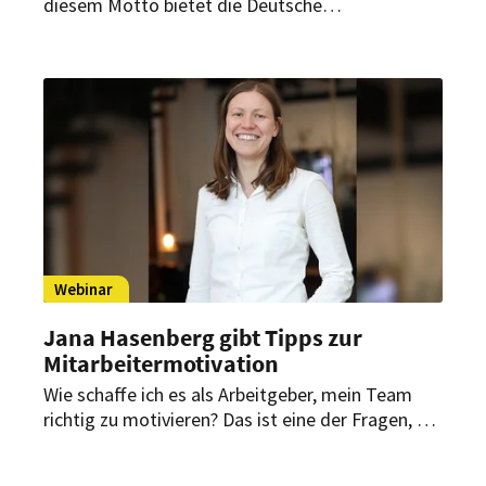
diesem Motto bietet die Deutsche
Hotelakademie aus Köln die Weiterbildung an.
Fachkräften aus Hotellerie und Gastronomie
sollen dabei nicht nur neue Tools und Fähigkeiten
vermittelt werden, sondern auch der Spaß am
Aufgabenbereich.
Webinar
Jana Hasenberg gibt Tipps zur
Mitarbeitermotivation
Wie schaffe ich es als Arbeitgeber, mein Team
richtig zu motivieren? Das ist eine der Fragen, die
sich Unternehmer immer wieder stellen. In einem
online Seminar will das IST-Studieninstitut dieser