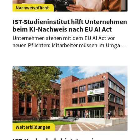
Nachweispflicht
IST-Studieninstitut hilft Unternehmen
beim KI-Nachweis nach EU AI Act
Unternehmen stehen mit dem EU AI Act vor
neuen Pflichten: Mitarbeiter müssen im Umgang
mit KI geschult und ihre Qualifikation
nachweisbar sein. Mit der Online-Weiterbildung
„KI kompakt (EU AI Act)“ liefert das IST-
Studieninstitut ein Format, mit dem dieser
Nachweis erbracht werden kann.
Weiterbildungen