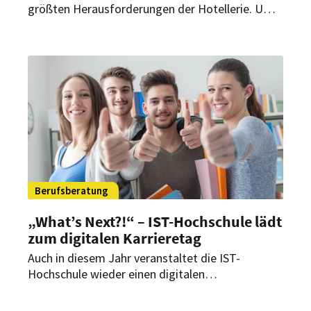
größten Herausforderungen der Hotellerie. Um
Betriebe bei moderner Personalgewinnung und -
bindung zu unterstützen, startet das IST-
Studieninstitut eine kostenlose zweiteilige
Webinar-Reihe zu Recruiting, Onboarding und
Mitarbeiterbindung.
Berufsberatung
„What’s Next?!“ – IST-Hochschule lädt
zum digitalen Karrieretag
Auch in diesem Jahr veranstaltet die IST-
Hochschule wieder einen digitalen
Berufsberatungstag. Schüler und Schulabgänger,
die über einen beruflichen Einstieg in die