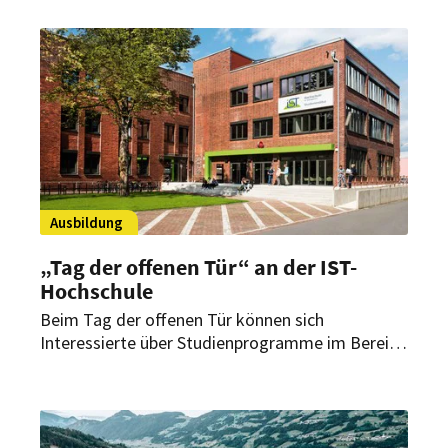
Duygu Saltik spricht über aktuelle
Herausforderungen, Best Practices und künftige
Entwicklungen.
Ausbildung
„Tag der offenen Tür“ an der IST-
Hochschule
Beim Tag der offenen Tür können sich
Interessierte über Studienprogramme im Bereich
„Tourismus & Hospitality“ informieren.
Vorgestellt werden unter anderem die
Studiengänge „Bachelor Hotel Management“,
„Bachelor Tourismus Management“ und