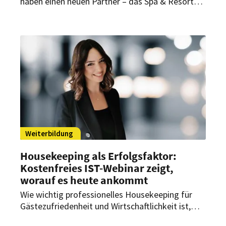
haben einen neuen Partner – das Spa & Resort
Bachmair Weissach. Das Hotel und der
Bildungsträger setzen zukünftig auf die
gemeinsame Aus- und Weiterbildung der
Mitarbeiter des Luxus-Resorts.
Weiterbildung
Housekeeping als Erfolgsfaktor:
Kostenfreies IST-Webinar zeigt,
worauf es heute ankommt
Wie wichtig professionelles Housekeeping für
Gästezufriedenheit und Wirtschaftlichkeit ist,
zeigt ein kostenfreies IST-Webinar. Referentin