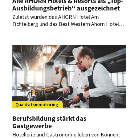
Alle AHORN Hotels & Resorts als „Top-
Ausbildungsbetrieb“ ausgezeichnet
Zuletzt wurden das AHORN Hotel Am
Fichtelberg und das Best Western Ahorn Hotel
Oberwiesenthal ausgezeichnet. Damit tragen nun
alle sieben Hotels der Gruppe das Dehoga-Siegel,
das die Ausbildungsqualität und das
Engagement für junge Nachwuchskräfte
würdigt.
Qualitätsmonitoring
Berufsbildung stärkt das
Gastgewerbe
Hotellerie und Gastronomie leben von Können,