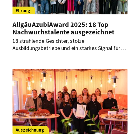
Ehrung
AllgäuAzubiAward 2025: 18 Top-
Nachwuchstalente ausgezeichnet
18 strahlende Gesichter, stolze
Ausbildungsbetriebe und ein starkes Signal für
die Qualität der Ausbildung in der Allgäuer
Hotellerie: Beim diesjährigen AllgäuAzubiAward
wurden Top-Absolventen aus zwölf
AllgäuTopHotels für ihre hervorragenden
Leistungen ausgezeichnet.
Auszeichnung