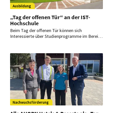
Ausbildung
„Tag der offenen Tür“ an der IST-
Hochschule
Beim Tag der offenen Tür können sich
Interessierte über Studienprogramme im Bereich
„Tourismus & Hospitality“ informieren.
Vorgestellt werden unter anderem die
Studiengänge „Bachelor Hotel Management“,
„Bachelor Tourismus Management“ und
„Bachelor Hotel- und Tourismusmarketing“.
Nachwuchsförderung