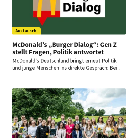
Austausch
McDonald’s „Burger Dialog“: Gen Z
stellt Fragen, Politik antwortet
McDonald’s Deutschland bringt erneut Politik
und junge Menschen ins direkte Gespräch: Beim
dritten „Burger Dialog“ am 16. September 2025
in der Mall of Berlin diskutieren
Bundestagsabgeordnete, ein Bildungsexperte
sowie Vertreter der Gen Z über das Thema
„Zukunft und (Aus-)Bildung“.