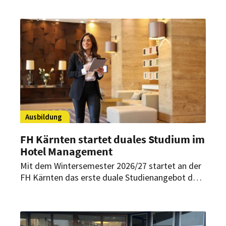
Maße für eine qualitativ hochwertige Ausbildung
engagieren. Das Ahorn Seehotel Templin wurden
nun bereits zum zweiten Mal ausgezeichnet.
Ausbildung
FH Kärnten startet duales Studium im
Hotel Management
Mit dem Wintersemester 2026/27 startet an der
FH Kärnten das erste duale Studienangebot der
Hochschule: Der Bachelor-Studienzweig Hotel
Management wird künftig in einem dualen
Modell durchgeführt. Dieses soll Theorie und
Praxis von Beginn an verzahnen und auf eine