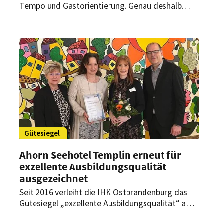
Tempo und Gastorientierung. Genau deshalb
entscheidet die Qualität der beruflichen Bildung
immer stärker über Service, Produktivität und
Fachkräftesicherung. Eine Debatte um
Qualitätsmonitoring zeigt, warum das Thema
für Arbeitgeber und Arbeitnehmer im
Gastgewerbe weit über klassische
Ausbildungspolitik hinausgeht.
Gütesiegel
Ahorn Seehotel Templin erneut für
exzellente Ausbildungsqualität
ausgezeichnet
Seit 2016 verleiht die IHK Ostbrandenburg das
Gütesiegel „exzellente Ausbildungsqualität“ an
Ausbildungsbetriebe, die sich in besonderem