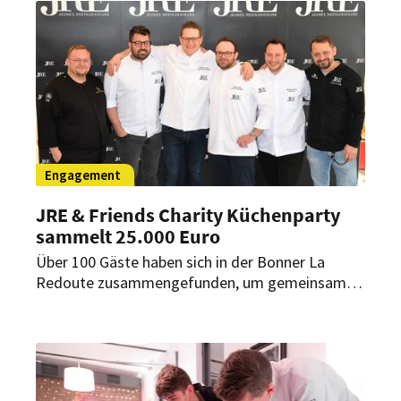
zeigen und neue Einblicke in die Vielfalt der
Branche vermitteln.
Engagement
JRE & Friends Charity Küchenparty
sammelt 25.000 Euro
Über 100 Gäste haben sich in der Bonner La
Redoute zusammengefunden, um gemeinsam
für den guten Zweck zu genießen. Sie wurden
von sechs Spitzenköchen der Jeunes
Restaurateurs Deutschland verwöhnt und
zeigten sich äußerst spendenfreudig.