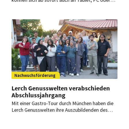
App weiterbilden: In Kooperation mit dem
digitalen Lernsystem azubi:web bietet die
Vereinigung mehr als 20 Lehrvideos mit präzisen
Anleitungen zum Nachkochen und Lernen an. Die
mit JRE-Spitzenköchen produzierten Videos
werden ab August kontinuierlich allen Nutzern
von azubi:web zugänglich gemacht – unabhängig,
ob sie eine Ausbildung im JRE Betrieb machen
oder nicht.
Nachwuchsförderung
Lerch Genusswelten verabschieden
Abschlussjahrgang
Mit einer Gastro-Tour durch München haben die
Lerch Genusswelten ihre Auszubildenden des
dritten Lehrjahres verabschiedet. Der
traditionelle Gastro-Tag soll Wertschätzung