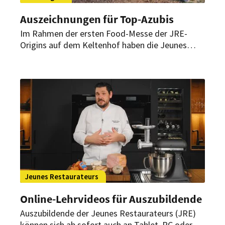
Auszeichnungen für Top-Azubis
Im Rahmen der ersten Food-Messe der JRE-
Origins auf dem Keltenhof haben die Jeunes
Restaurateurs unter anderem ihren
Abschlussjahrgang der JRE Genussakademie
ausgezeichnet. Bei der anschließenden Feier
„Keltenhof & Friends“ kochten acht
Spitzenköche für die Gäste.
Jeunes Restaurateurs
Online-Lehrvideos für Auszubildende
Auszubildende der Jeunes Restaurateurs (JRE)
können sich ab sofort auch an Tablet, PC oder