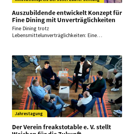
Auszubildende entwickelt Konzept für
Fine Dining mit Unverträglichkeiten
Fine Dining trotz
Lebensmittelunverträglichkeiten: Eine
Auszubildende aus dem Frankfurter Schuch
Restaurant hat dafür ein Konzept entwickelt –
und wurde nun mit dem Innovationspreis der
Josef Laufer Stiftung ausgezeichnet.
Jahrestagung
Der Verein freakstotable e. V. stellt
Weichen für die Zukunft