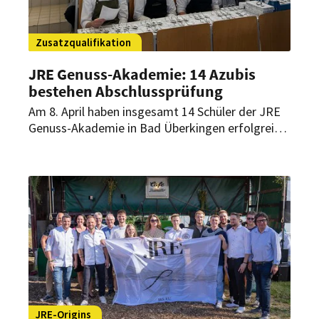
Zusatzqualifikation
JRE Genuss-Akademie: 14 Azubis
bestehen Abschlussprüfung
Am 8. April haben insgesamt 14 Schüler der JRE
Genuss-Akademie in Bad Überkingen erfolgreich
ihre JRE-Zusatzprüfung abgelegt. Zur Belohnung
wurden sie im Rahmen ihrer Abschlussfeier vom
Team des JRE-Mitglieds Markus Waibel und des
JRE Membre d’Honneur Ralf Straubinger im
Gourmetrestaurant „fine dining RS“ auf Burg
Staufeneck in Salach kulinarisch verwöhnt.
JRE-Origins