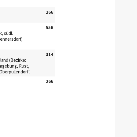
266
556
k, südl.
Jennersdorf,
314
land (Bezirke:
Umgebung, Rust,
 Oberpullendorf)
266