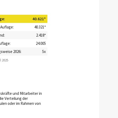
ge:
40.621*
 Auflage:
40.321*
nd:
2.418*
uflage:
24.005
sweise 2026:
5x
l 2025
skräfte und Mitarbeiter in
ie Verteilung der
hulen oder im Rahmen von