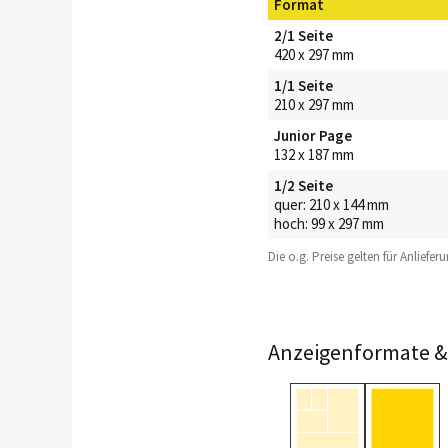
Format
2/1 Seite
420 x 297 mm
1/1 Seite
210 x 297 mm
Junior Page
132 x 187 mm
1/2 Seite
quer: 210 x 144 mm
hoch: 99 x 297 mm
Die o.g. Preise gelten für Anliefer
Anzeigenformate & 