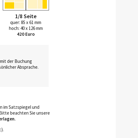
1/8 Seite
quer: 85 x 61 mm
hoch: 40 x 126 mm
420 Euro
 mit der Buchung
sönlicher Absprache.
n im Satzspiegel und
Bitte beachten Sie unsere
erlagen.
).