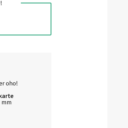
!
er oho!
karte
7 mm