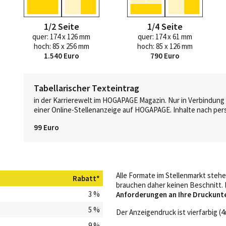
1/2 Seite
1/4 Seite
quer: 174 x 126 mm
quer: 174 x 61 mm
hoch: 85 x 256 mm
hoch: 85 x 126 mm
1.540 Euro
790 Euro
Tabellarischer Texteintrag
in der Karrierewelt im HOGAPAGE Magazin. Nur in Verbindung
einer Online-Stellenanzeige auf HOGAPAGE. Inhalte nach per
99 Euro
Alle Formate im Stellenmarkt stehe
Rabatt*
brauchen daher keinen Beschnitt. 
3 %
Anforderungen an Ihre Druckunt
5 %
Der Anzeigendruck ist vierfarbig (4c
9 %