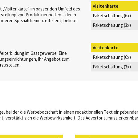
Visitenkarte
 „Visitenkarte“ im passenden Umfeld des
rstellung von Produktneuheiten – der in
Paketschaltung (6x)
deren Spezialthemen: effizient, beliebt
Paketschaltung (3x)
Visitenkarte
iterbildung im Gastgewerbe. Eine
Paketschaltung (6x)
dungseinrichtungen, ihr Angebot zum
rzustellen.
Paketschaltung (3x)
ige, bei der die Werbebotschaft in einen redaktionellen Text eingebunden 
mt, verstärkt sich die Werbewirksamkeit. Das Advertorial muss erkennbar