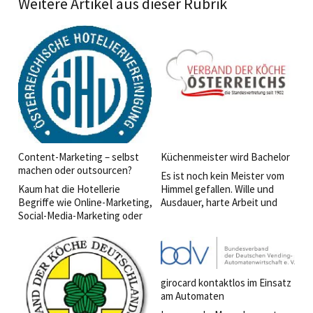
Weitere Artikel aus dieser Rubrik
Content-Marketing – selbst
Küchenmeister wird Bachelor
machen oder outsourcen?
Es ist noch kein Meister vom
Kaum hat die Hotellerie
Himmel gefallen. Wille und
Begriffe wie Online-Marketing,
Ausdauer, harte Arbeit und
Social-Media-Marketing oder
Leidenschaft als Antrieb, das
Conversion in der täglichen
sind die Bedingungen auf dem
Marketingarbeit platziert,
Weg zum diplomierten
jagen neue Begriffe durch die
Küchenmeister.
Kongresse und Blogs.
girocard kontaktlos im Einsatz
am Automaten