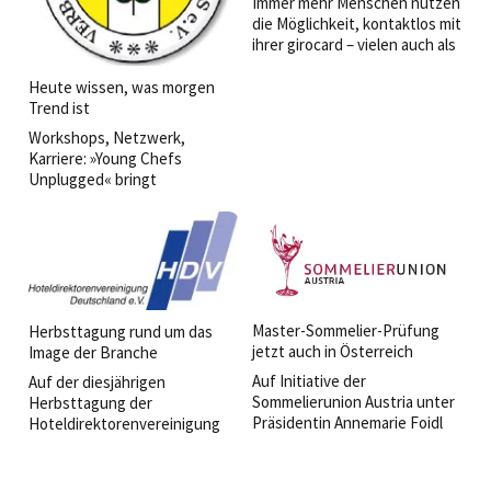
Immer mehr Menschen nutzen
die Möglichkeit, kontaktlos mit
ihrer girocard – vielen auch als
EC-Karte bekannt – zu zahlen.
Heute wissen, was morgen
Trend ist
Workshops, Netzwerk,
Karriere: »Young Chefs
Unplugged« bringt
europäische Jungköche
zusammen.
Master-Sommelier-Prüfung
Herbsttagung rund um das
jetzt auch in Österreich
Image der Branche
Auf Initiative der
Auf der diesjährigen
Sommelierunion Austria unter
Herbsttagung der
Präsidentin Annemarie Foidl
Hoteldirektorenvereinigung
hält der renommierte Court of
Deutschland HDV dreht sich
Master Sommeliers
alles um das »Image der
neuerdings seine Master-
Hotelbranche«.