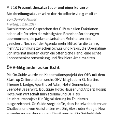
Mit 10 Prozent Umsatzsteuer und einer kürzeren
Abschreibungsdauer wäre der Hotellerie viel geholfen.
von Daniela Müller
Freitag, 13.10.2017
Nach intensiven Gesprächen der ÖHV mit allen Fraktionen
haben alle Parteien die wichtigsten Branchenforderungen
übernommen, die parlamentarischen Mehr­heiten sind
gesichert. Noch auf der Agenda: mehr Mittel für die Lehre,
mehr Abstimmung zwischen Schule und Praxis, die Übernahme
von Internatskosten durch die öffentliche Hand, eine echte
Lohnnebenkostensenkung und flexiblere Arbeitszeiten.
ÖHV-Mitglieder zukunftsfit
Mit On.Guide wurde ein Kooperationsprojekt der ÖHV mit dem
Start-up Onlim und den sechs ÖHV-Mitgliedern St. Martins
Therme & Lodge, Aparthotel Adler, Hotel Sonnenburg,
Seehotel Jägerwirt, Boutique Hotel Hauser und Arlberg Hospiz
Hotel von Wirtschaftsministerium und ÖHT als
Leuchtturmprojekt für Digitalisierung im Tourismus
ausgezeichnet. On.Guide sorgt dafür, dass Hotelwebseiten von
Chatbots und von Assistenten wie Siri, Alexa oder Google Now
ausgelesen werden können. Damit werden On.Guide-Hotels