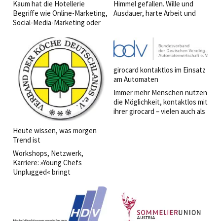
Kaum hat die Hotellerie
Himmel gefallen. Wille und
Begriffe wie Online-Marketing,
Ausdauer, harte Arbeit und
Social-Media-Marketing oder
Leidenschaft als Antrieb, das
Conversion in der täglichen
sind die Bedingungen auf dem
Marketingarbeit platziert,
Weg zum diplomierten
jagen neue Begriffe durch die
Küchenmeister.
Kongresse und Blogs.
girocard kontaktlos im Einsatz
am Automaten
Immer mehr Menschen nutzen
die Möglichkeit, kontaktlos mit
ihrer girocard – vielen auch als
EC-Karte bekannt – zu zahlen.
Heute wissen, was morgen
Trend ist
Workshops, Netzwerk,
Karriere: »Young Chefs
Unplugged« bringt
europäische Jungköche
zusammen.