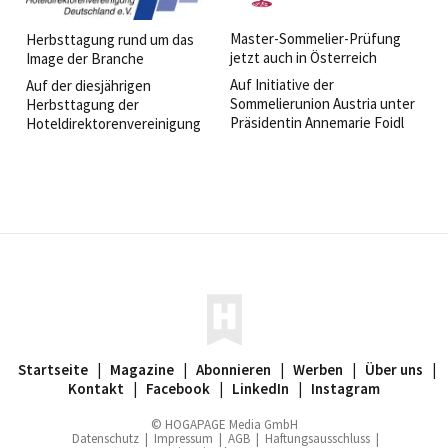
Master-Sommelier-Prüfung
Herbsttagung rund um das
jetzt auch in Österreich
Image der Branche
Auf Initiative der
Auf der diesjährigen
Sommelierunion Austria unter
Herbsttagung der
Präsidentin Annemarie Foidl
Hoteldirektorenvereinigung
hält der renommierte Court of
Deutschland HDV dreht sich
Master Sommeliers
alles um das »Image der
neuerdings seine Master-
Hotelbranche«.
Prüfungen auch in Österreich
ab.
Startseite
|
Magazine
|
Abonnieren
|
Werben
|
Über uns
|
Kontakt
|
Facebook
|
LinkedIn
|
Instagram
© HOGAPAGE Media GmbH
Datenschutz
|
Impressum
|
AGB
|
Haftungsausschluss
|