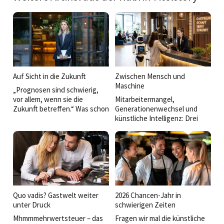
Auf Sicht in die Zukunft
Zwischen Mensch und
Maschine
„Prognosen sind schwierig,
vor allem, wenn sie die
Mitarbeitermangel,
Zukunft betreffen.“ Was schon
Generationenwechsel und
der legendäre Münchner
künstliche Intelligenz: Drei
Humorist Karl Valentin
Entwicklungen verändern die
wusste, gilt besonders für die
Hospitality derzeit
Gastro-Branche. Der Blick
tiefgreifend. Doch statt sich
nach vorne ist alles andere als
ausschließlich um Technik
einfach, auch weil immer
oder wirtschaftliche
wieder neue Probleme
Kennzahlen zu drehen, rückt
auftauchen. Was heute noch
in vielen Betrieben etwas
gilt, kann morgen schon
anderes wieder stärker in den
Quo vadis? Gastwelt weiter
2026 Chancen-Jahr in
überholt sein – von neuen
Mittelpunkt: der Mensch. Ob
unter Druck
schwierigen Zeiten
Preis­schüben bei Energie und
innovative HR-Konzepte,
Mhmmmehrwertsteuer – das
Fragen wir mal die künstliche
Nahrungsmitteln, von
neue Führungsmodelle oder