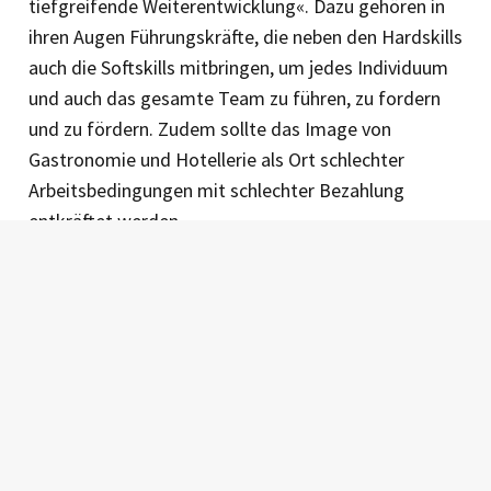
tiefgreifende Weiterentwicklung«. Dazu gehören in
ihren Augen Führungskräfte, die neben den Hardskills
auch die Softskills mitbringen, um jedes Individuum
und auch das gesamte Team zu führen, zu fordern
und zu fördern. Zudem sollte das Image von
Gastronomie und Hotellerie als Ort schlechter
Arbeitsbedingungen mit schlechter Bezahlung
entkräftet werden.
»
Betreuung von Kindern
, das Angebot von Sport-
und Freizeitprogrammen, regelmäßige Feedback-
Gespräche, Trainings und Schulungen zur
Weiterbildung, Teambuilding«, nennt sie als
Beispiele, wie Arbeitgeber Mitarbeiter an sich binden
können. »Ich möchte hin zu einem wertschätzenden
Miteinander, in dem wir uns gegenseitig helfen,
dankbar sind für das, was andere um uns herum