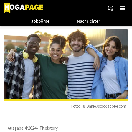
Jobbörse
Nachrichten
Foto: : © Daniel/stock.adobe.com
Ausgabe 4/2024
•
Titelstory