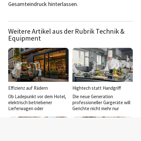
Gesamteindruck hinterlassen.
Weitere Artikel aus der Rubrik Technik &
Equipment
Effizienz auf Rädern
Hightech statt Handgriff
Ob Ladepunkt vor dem Hotel,
Die neue Generation
elektrisch betriebener
professioneller Gargeräte will
Lieferwagen oder
Gerichte nicht mehr nur
maßgeschneidertes
schnell heiß machen. Sie denkt
Kühlfahrzeug für das Event-
mit, vernetzt Prozesse, liefert
Catering: Mobilität wird für
reproduzierbare Ergebnisse
Hotellerie und Gastronomie
und bringt unterschiedlichste
inzwischen zum strategischen
Foodkonzepte unter einen