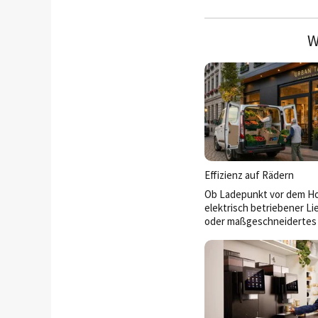
W
Effizienz auf Rädern
Ob Ladepunkt vor dem Ho
elektrisch betriebener L
oder maßgeschneidertes
für das Event-Catering: M
für Hotellerie und Gastr
inzwischen zum strategis
für Wirtschaftlichkeit, Na
und Gästezufriedenheit. G
steigen die Anforderunge
– von der Lade-Infrastruk