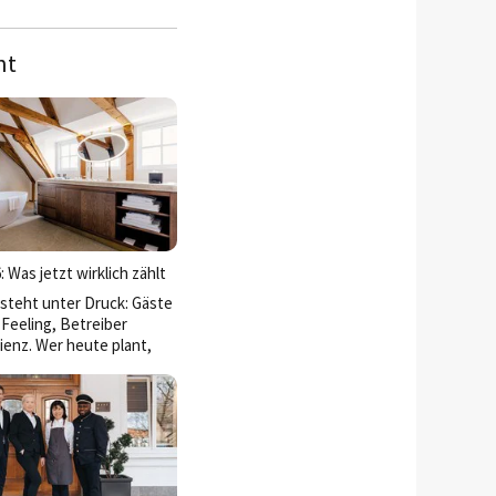
nt
 Was jetzt wirklich zählt
steht unter Druck: Gäste
Feeling, Betreiber
ienz. Wer heute plant,
iefern: Atmosphäre und
chkeit. Neue Projekte und
en, wie sich dieser
rn lässt.