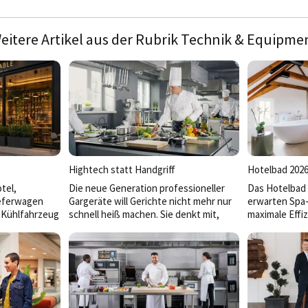
eitere Artikel aus der Rubrik Technik & Equipme
Hightech statt Handgriff
Hotelbad 2026:
tel,
Die neue Generation professioneller
Das Hotelbad 
ieferwagen
Gargeräte will Gerichte nicht mehr nur
erwarten Spa-
 Kühlfahrzeug
schnell heiß machen. Sie denkt mit,
maximale Effiz
obilität wird
vernetzt Prozesse, liefert
muss beides l
onomie
reproduzierbare Ergebnisse und bringt
Alltagstaugli
chen Faktor
unterschiedlichste Foodkonzepte
Produkte zeig
chhaltigkeit
unter einen Hut – vom Snack bis zum
Spagat meiste
leichzeitig
Fine-Dining-Tellergericht. Zwischen
n an Betriebe
Highspeed-Technologie, modularen
tur bis zur
Kochlinien und intelligentem