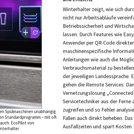
Winterhalter zeigt, wie sich dur
nicht nur Arbeitsabläufe verein
Betriebssicherheit und Wirtschaf
lassen. Durch Features wie Eas
Anwender per QR-Code direkten 
maschinenspezifische Informat
Anleitungen wie auch die Möglic
Verbrauchsmaterial zu bestellen 
der jeweiligen Landessprache. E
gehen die Remote Services: Da
Vernetzungslösung „Connected
Servicetechniker aus der Ferne
zugreifen und so Fehler analysie
ufen Spülmaschinen unabhängig
en Standardprogramm – mit oft
Fällen auch direkt beheben. Das
auch. EcoPilot von
Ausfallzeiten und spart Kosten.
interhalter