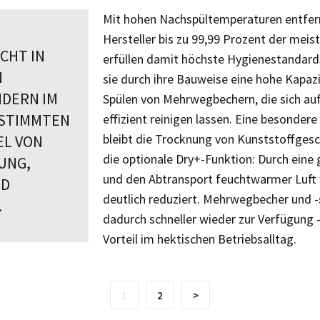
Mit hohen Nachspültemperaturen entfern
Hersteller bis zu 99,99 Prozent der meis
ICHT IN
erfüllen damit höchste Hygienestandards
N
sie durch ihre Bauweise eine hohe Kapaz
NDERN IM
Spülen von Mehrwegbechern, die sich au
ESTIMMTEN
effizient reinigen lassen. Eine besonder
bleibt die Trocknung von Kunststoffgesch
L VON
die optionale Dry+-Funktion: Durch eine 
UNG,
und den Abtransport feuchtwarmer Luft 
ND
deutlich reduziert. Mehrwegbecher und -
.
dadurch schneller wieder zur Verfügung 
Vorteil im hektischen Betriebsalltag.
1
2
>