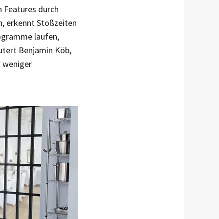
n Features durch
n, erkennt Stoßzeiten
ogramme laufen,
utert Benjamin Köb,
 ­weniger