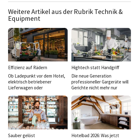
Weitere Artikel aus der Rubrik Technik &
Equipment
Effizienz auf Rädern
Hightech statt Handgriff
Ob Ladepunkt vor dem Hotel,
Die neue Generation
elektrisch betriebener
professioneller Gargeräte will
Lieferwagen oder
Gerichte nicht mehr nur
maßgeschneidertes
schnell heiß machen. Sie denkt
Kühlfahrzeug für das Event-
mit, vernetzt Prozesse, liefert
Catering: Mobilität wird für
reproduzierbare Ergebnisse
Hotellerie und Gastronomie
und bringt unterschiedlichste
inzwischen zum strategischen
Foodkonzepte unter einen
Faktor für Wirtschaftlichkeit,
Hut – vom Snack bis zum Fine-
Nachhaltigkeit und
Dining-Tellergericht. Zwischen
Gästezufriedenheit.
Highspeed-Technologie,
Sauber gelöst
Hotelbad 2026: Was jetzt