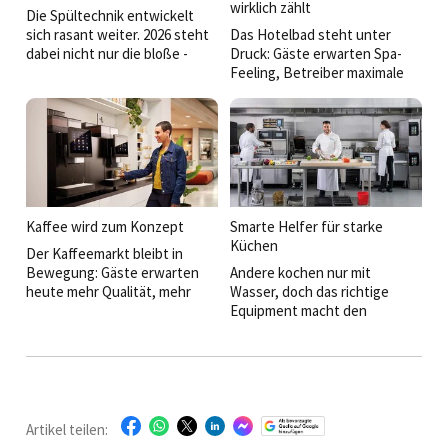
Gleichzeitig steigen die
modularen Kochlinien und
wirklich zählt
Die Spültechnik entwickelt
Anforderungen an Betriebe –
intelligentem
sich rasant weiter. 2026 steht
Das Hotelbad steht unter
von der Lade-Infrastruktur bis
Wärmemanagement zeigt sich:
dabei nicht nur die bloße ­
Druck: Gäste erwarten Spa-
zur
Die Zukunft der Profiküche
Reinigungsleistung im Fokus,
Feeling, Betreiber maximale
temperaturgeführten
wird vielseitiger, flexibler und
sondern vor allem die Frage,
Effizienz. Wer heute plant,
Logistik.
überraschend emotional.
wie Betriebe Zeit, Energie und
muss beides liefern:
Personal sparen – und
Atmosphäre und
gleichzeitig maximale Hygiene
Alltagstauglichkeit. Neue
sicherstellen.
Projekte und Produkte zeigen,
wie sich dieser Spagat
meistern lässt.
Kaffee wird zum Konzept
Smarte Helfer für starke
Küchen
Der Kaffeemarkt bleibt in
Bewegung: Gäste erwarten
Andere kochen nur mit
heute mehr Qualität, mehr
Wasser, doch das richtige
Auswahl und mehr Flexibilität.
Equipment macht den
Gleichzeitig setzen
Unterschied. Wir präsentieren
Personalmangel und
Highlights und holen uns
Kostendruck Betriebe unter
Insidertipps aus der Branche.
Zugzwang. Die Antwort der
Branche: Hightech-
Vollautomaten, neue
Artikel teilen:
Getränkekonzepte – und ein