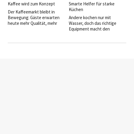
Kaffee wird zum Konzept
Smarte Helfer für starke
Küchen
Der Kaffeemarkt bleibt in
Bewegung: Gäste erwarten
Andere kochen nur mit
heute mehr Qualität, mehr
Wasser, doch das richtige
Auswahl und mehr Flexibilität.
Equipment macht den
Gleichzeitig setzen
Unterschied. Wir präsentieren
Personalmangel und
Highlights und holen uns
Kostendruck Betriebe unter
Insidertipps aus der Branche.
Zugzwang. Die Antwort der
Branche: Hightech-
Vollautomaten, neue
Artikel teilen:
Getränkekonzepte – und ein
überraschend
dynamisches Comeback
automatisierter Verpflegung.
Startseite
|
Magazine
|
Abonnieren
|
Werben
|
Über uns
|