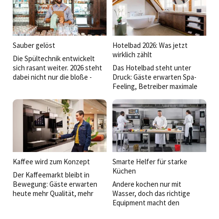
Hotellerie und Gastronomie
und bringt unterschiedlichste
inzwischen zum strategischen
Foodkonzepte unter einen
Faktor für Wirtschaftlichkeit,
Hut – vom Snack bis zum Fine-
Nachhaltigkeit und
Dining-Tellergericht. Zwischen
Gästezufriedenheit.
Highspeed-Technologie,
Sauber gelöst
Hotelbad 2026: Was jetzt
Gleichzeitig steigen die
modularen Kochlinien und
wirklich zählt
Die Spültechnik entwickelt
Anforderungen an Betriebe –
intelligentem
sich rasant weiter. 2026 steht
Das Hotelbad steht unter
von der Lade-Infrastruktur bis
Wärmemanagement zeigt sich:
dabei nicht nur die bloße ­
Druck: Gäste erwarten Spa-
zur
Die Zukunft der Profiküche
Reinigungsleistung im Fokus,
Feeling, Betreiber maximale
temperaturgeführten
wird vielseitiger, flexibler und
sondern vor allem die Frage,
Effizienz. Wer heute plant,
Logistik.
überraschend emotional.
wie Betriebe Zeit, Energie und
muss beides liefern:
Personal sparen – und
Atmosphäre und
gleichzeitig maximale Hygiene
Alltagstauglichkeit. Neue
sicherstellen.
Projekte und Produkte zeigen,
wie sich dieser Spagat
meistern lässt.
Kaffee wird zum Konzept
Smarte Helfer für starke
Küchen
Der Kaffeemarkt bleibt in
Bewegung: Gäste erwarten
Andere kochen nur mit
heute mehr Qualität, mehr
Wasser, doch das richtige
Auswahl und mehr Flexibilität.
Equipment macht den
Gleichzeitig setzen
Unterschied. Wir präsentieren