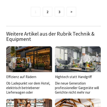
1
2
3
>
Weitere Artikel aus der Rubrik Technik &
Equipment
Effizienz auf Rädern
Hightech statt Handgriff
Ob Ladepunkt vor dem Hotel,
Die neue Generation
elektrisch betriebener
professioneller Gargeräte will
Lieferwagen oder
Gerichte nicht mehr nur
maßgeschneidertes
schnell heiß machen. Sie denkt
Kühlfahrzeug für das Event-
mit, vernetzt Prozesse, liefert
Catering: Mobilität wird für
reproduzierbare Ergebnisse