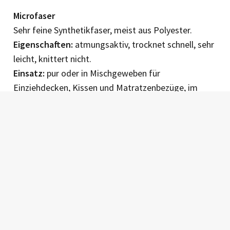
Microfaser
Sehr feine Synthetikfaser, meist aus Polyester.
Eigenschaften:
atmungsaktiv, trocknet schnell, sehr
leicht, knittert nicht.
Einsatz:
pur oder in Mischgeweben für
Einziehdecken, Kissen und Matratzenbezüge, im
Privatbereich auch für Bettwäsche, Sportbekleidung.
Weitere Artikel aus der Rubrik Technik &
Equipment