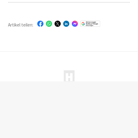
Comeback: das Softeis.
Vanilleschote im Exklusiv-
Interview.
Artikel teilen:
Startseite
|
Magazine
|
Abonnieren
|
Werben
|
Über uns
|
Kontakt
|
Facebook
|
LinkedIn
|
Instagram
© HOGAPAGE Media GmbH
Datenschutz
|
Impressum
|
AGB
|
Haftungsausschluss
|
Hinweisgebersystem