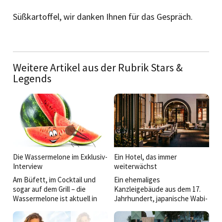
Süßkartoffel, wir danken Ihnen für das Gespräch.
Weitere Artikel aus der Rubrik Stars &
Legends
Die Wassermelone im Exklusiv-
Ein Hotel, das immer
Interview
weiterwächst
Am Büfett, im Cocktail und
Ein ehemaliges
sogar auf dem Grill – die
Kanzleigebäude aus dem 17.
Wassermelone ist aktuell in
Jahrhundert, japanische Wabi-
jedermanns Munde.
Sabi-Philosophie, nordisch-
Im Gespräch verrät sie mehr
japanische Sterneküche und