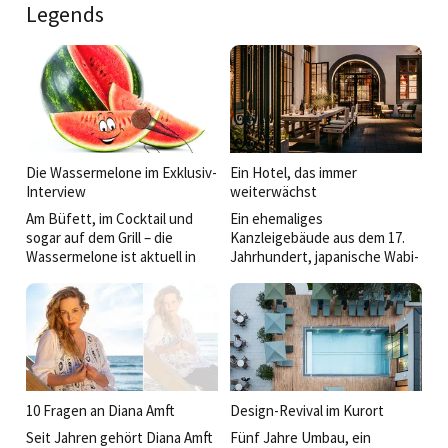
Legends
Die Wassermelone im Exklusiv-
Ein Hotel, das immer
Interview
weiterwächst
Am Büfett, im Cocktail und
Ein ehemaliges
sogar auf dem Grill – die
Kanzleigebäude aus dem 17.
Wassermelone ist aktuell in
Jahrhundert, japanische Wabi-
jedermanns Munde.
Sabi-Philosophie, nordisch-
Im Gespräch verrät sie mehr
japanische Sterneküche und
über ihren Aufstieg zur ­
eine Gastgeberfamilie mit
beliebtesten Sommerfrucht
Vision: Das PURS Luxury
der Welt.
Boutique Hotel & Restaurant
in Andernach ist vieles
zugleich – Boutiquehotel,
Designobjekt und
10 Fragen an Diana Amft
Design-Revival im Kurort
kulinarischer Sehnsuchtsort.
Seit Jahren gehört Diana Amft
Fünf Jahre Umbau, ein
Seit knapp einem Jahr führen