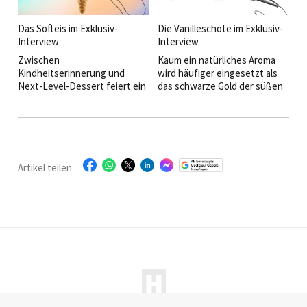
immer wieder Neues
stilvolles Interieur, moderne
ausprobiert, was sie an ihrem
Wellnesswelten und regionale
aktuellen Kinofilm begeistert
Kulinarik zu einem Konzept,
Das Softeis im Exklusiv-
Die ­Vanilleschote im Exklusiv-
und welche Rolle
das weit über die klassische
Interview
Interview
Freundlichkeit für sie in Hotels
Kurhotellerie hinausgeht.
Zwischen
Kaum ein natürliches Aroma
und Restaurants spielt, verrät
Kindheitserinnerung und
wird häufiger eingesetzt als
sie im HOGAPAGE-Interview.
Next-Level-Dessert feiert ein
das schwarze Gold der süßen
fluffiges Sommervergnügen
Küche – und zugleich so oft
derzeit ein ­erstaunliches
missverstanden. Die
Comeback: das Softeis.
Vanilleschote im Exklusiv-
Interview.
Artikel teilen: