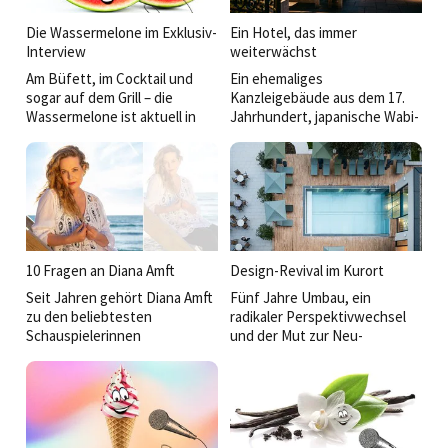
Die Wassermelone im Exklusiv-
Ein Hotel, das immer
Interview
weiterwächst
Am Büfett, im Cocktail und
Ein ehemaliges
sogar auf dem Grill – die
Kanzleigebäude aus dem 17.
Wassermelone ist aktuell in
Jahrhundert, japanische Wabi-
jedermanns Munde.
Sabi-Philosophie, nordisch-
Im Gespräch verrät sie mehr
japanische Sterneküche und
über ihren Aufstieg zur ­
eine Gastgeberfamilie mit
beliebtesten Sommerfrucht
Vision: Das PURS Luxury
der Welt.
Boutique Hotel & Restaurant
in Andernach ist vieles
zugleich – Boutiquehotel,
Designobjekt und
10 Fragen an Diana Amft
Design-Revival im Kurort
kulinarischer Sehnsuchtsort.
Seit Jahren gehört Diana Amft
Fünf Jahre Umbau, ein
Seit knapp einem Jahr führen
zu den beliebtesten
radikaler Perspektivwechsel
Phillip und Maximilian Doetsch
Schauspielerinnen
und der Mut zur Neu­
das Haus – und treiben die
Deutschlands.
positionierung: Das
Entwicklung des gesamten
Stillstand ist für sie keine
Wellnesshotel Wittelsbach hat
Areals rund um das PURS ­
Option: Neben erfolgreichen
sich von Grund auf neu
konsequent weiter voran.
Kinderbüchern erobert sie nun
erfunden. Heute verbindet
auch die Musikwelt. Warum sie
das Vier-Sterne-Superior-Haus