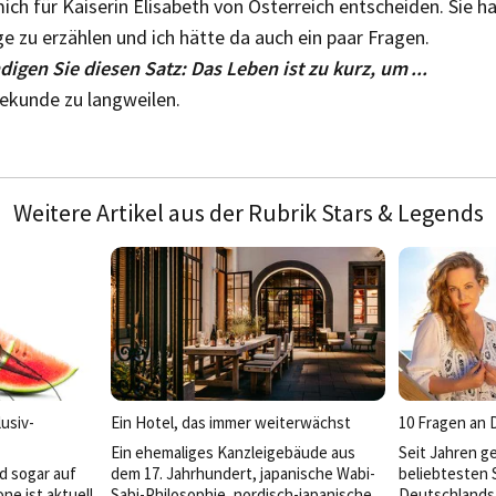
ch für Kaiserin Elisabeth von Österreich entscheiden. Sie h
e zu erzählen und ich hätte da auch ein paar Fragen.
digen Sie diesen Satz: Das Leben ist zu kurz, um ...
e Sekunde zu langweilen.
Weitere Artikel aus der Rubrik Stars & Legends
usiv-
Ein Hotel, das immer weiterwächst
10 Fragen an 
Ein ehemaliges Kanzleigebäude aus
Seit Jahren g
d sogar auf
dem 17. Jahrhundert, japanische Wabi-
beliebtesten 
ne ist aktuell
Sabi-Philosophie, nordisch-japanische
Deutschlands