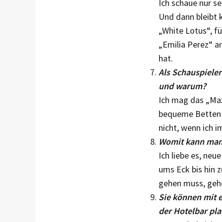
Ich schaue nur s
Und dann bleibt 
„White Lotus“, f
„Emilia Perez“ a
hat.
Als Schauspieler
und warum?
Ich mag das „Max
bequeme Betten h
nicht, wenn ich 
Womit kann man 
Ich liebe es, neu
ums Eck bis hin 
gehen muss, gehe
Sie können mit e
der Hotelbar pl