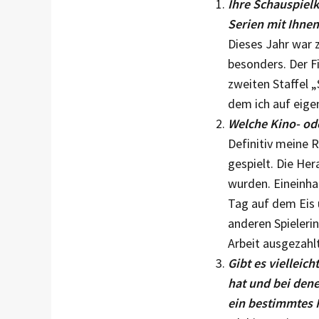
Ihre Schauspielk
Serien mit Ihnen
Dieses Jahr war 
besonders. Der F
zweiten Staffel 
dem ich auf eige
Welche Kino- od
Definitiv meine R
gespielt. Die He
wurden. Eineinhal
Tag auf dem Eis 
anderen Spielerin
Arbeit ausgezahl
Gibt es vielleic
hat und bei dene
ein be­stimm­tes