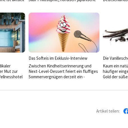
Sterneküche und eine Gastgeberfamilie
Stillstand ist 
hr über ihren
mit Vision: Das PURS Luxury Boutique
Neben erfolg
n
Hotel & Restaurant in Andernach ist
erobert sie n
vieles zugleich – Boutiquehotel,
Warum sie im
Designobjekt und kulinarischer
ausprobiert, w
Sehnsuchtsort. Seit knapp einem Jahr
Kinofilm bege
führen Phillip und Maximilian Doetsch
Freundlichkeit
das Haus – und treiben die Entwicklung
Restaurants sp
des gesamten Areals rund um das PURS
HOGAPAGE-Int
­konsequent weiter voran.
Das Softeis im Exklusiv-Interview
Die ­Vanillesc
ikaler
Zwischen Kindheitserinnerung und
Kaum ein natü
er Mut zur
Next-Level-Dessert feiert ein fluffiges
häufiger eing
Wellnesshotel
Sommervergnügen derzeit ein ­
Gold der süße
 Grund auf neu
erstaunliches Comeback: das Softeis.
oft missverst
t das Vier-
im Exklusiv-In
volles
nesswelten und
nem Konzept,
che
Artikel teilen: