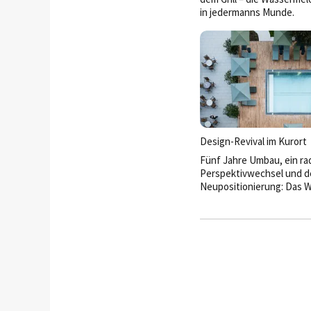
in jedermanns Munde.
Im Gespräch verrät sie me
Aufstieg zur ­beliebteste
Sommerfrucht der Welt.
Design-Revival im Kurort
Fünf Jahre Umbau, ein rad
Perspektivwechsel und d
Neu­positionierung: Das 
Wittelsbach hat sich von
erfunden. Heute verbinde
Sterne-Superior-Haus stil
Interieur, moderne Well
regionale Kulinarik zu ei
das weit über die klassis
Kurhotellerie hinausgeht.