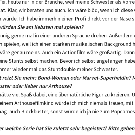
Teil heute nur in der Branche, weil meine Schwester als Vorrei
hat. Klar, wir beraten uns auch. Ich wäre blöd, wenn ich diese 
würde. Ich habe immerhin einen Profi direkt vor der Nase s
würden Sie am liebsten mal spielen?
nnig gerne mal in einer anderen Sprache drehen. Außerdem wi
m spielen, weil ich einen starken musikalischen Background 
 wäre genau meins. Auch ein Actionfilm wäre großartig. Dann
ine Stunts selbst machen. Bevor ich selbst angefangen habe
immer wieder mal das Stuntdouble meiner Schwester.
 reizt Sie mehr: Bond-Woman oder Marvel-Superheldin? 
ster oder lieber nur Arthouse?
hätte viel Spaß dabei, eine übernatürliche Figur zu kreieren. 
 einem Arthousefilmkino würde ich mich niemals trauen, mit
 mag auch Blockbuster, sonst würde ich ja nie zum Popcorne
r welche Serie hat Sie zuletzt sehr begeistert? Bitte geben