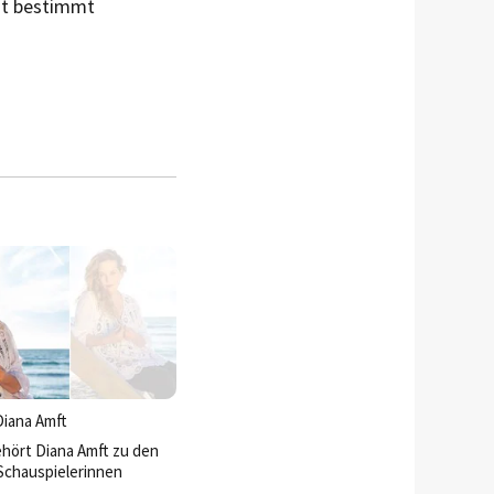
at be­stimmt
Diana Amft
ehört Diana Amft zu den
Schauspielerinnen
.