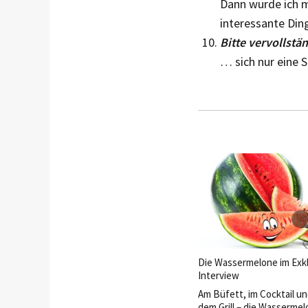
Dann würde ich mi
interessante Ding
Bitte vervollstän
… sich nur ein
Die Wassermelone im Exkl
Interview
Am Büfett, im Cocktail un
dem Grill – die Wassermelo