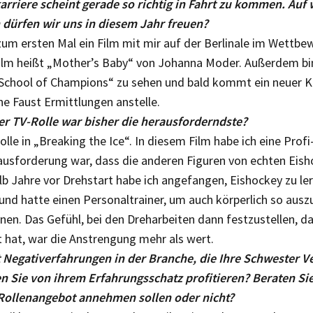
arriere scheint gerade so richtig in Fahrt zu kommen. Auf
 dürfen wir uns in diesem Jahr freuen?
zum ersten Mal ein Film mit mir auf der Berlinale im Wettbe
ilm heißt „Mother’s Baby“ von Johanna Moder. Außerdem bin
„School of Champions“ zu sehen und bald kommt ein neuer Kr
ne Faust Ermittlungen anstelle.
er TV-Rolle war bisher die herausforderndste?
olle in „Breaking the Ice“. In diesem Film habe ich eine Profi
rausforderung war, dass die anderen Figuren von echten Eis­h
b Jahre vor Drehstart habe ich angefangen, Eis­hockey zu ler
und hatte einen Personaltrainer, um auch körperlich so ausz
nen. Das Gefühl, bei den Drehar­beiten dann festzustellen, da
t hat, war die Anstrengung mehr als wert.
ht Negativerfahrungen in der Branche, die Ihre Schwester V
n Sie von ihrem Erfahrungsschatz profitieren? Beraten Sie 
 Rollenangebot annehmen sollen oder nicht?