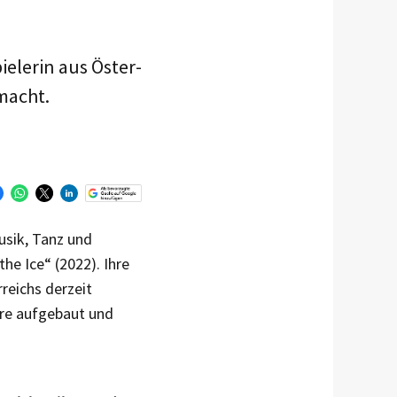
ielerin aus Öster­
macht.
usik, Tanz und
he Ice“ (2022). Ihre
reichs derzeit
iere aufgebaut und