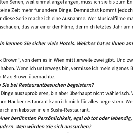
elten Serien, weil einmal angefangen, muss ich sie bis zum 
keine Zeit mehr für andere Dinge. Demnächst kommt jedoch 
ür diese Serie mache ich eine Ausnahme. Wer Musicalfilme ma
nschauen, das war einer der Filme, der mich letztes Jahr am
in kennen Sie sicher viele Hotels. Welches hat es Ihnen a
 Brown“, von dem es in Wien mittlerweile zwei gibt. Und zwa
aben. Wenn ich unterwegs bin, vermisse ich mein eigenes B
im Max Brown übernachte.
Sie bei Restaurantbesuchen begeistern?
e Dinge auszuprobieren, bin aber überhaupt nicht wählerisch.
zum Haubenrestaurant kann ich mich für alles begeistern. We
 ich am liebsten in ein Sushi-Restaurant.
iner berühmten Persönlichkeit, egal ob tot oder lebendig,
audern. Wen würden Sie sich aussuchen?