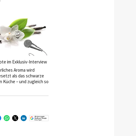
für sie keine Option:
reichen Kinderbüchern
un auch die Musikwelt.
mer wieder Neues
as sie an ihrem aktuellen
istert und welche Rolle
 für sie in Hotels und
ielt, verrät sie im
erview.
hote im Exklusiv-Interview
rliches Aroma wird
esetzt als das schwarze
n Küche – und zugleich so
anden. Die Vanilleschote
terview.