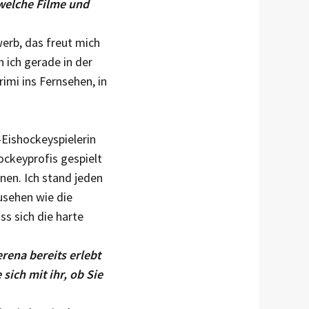
 welche Filme und
werb, das freut mich
 ich gerade in der
imi ins Fernsehen, in
-Eisho­ckeyspielerin
ockeyprofis gespielt
nen. Ich stand jeden
usehen wie die
ss sich die harte
erena bereits erlebt
sich mit ihr, ob Sie