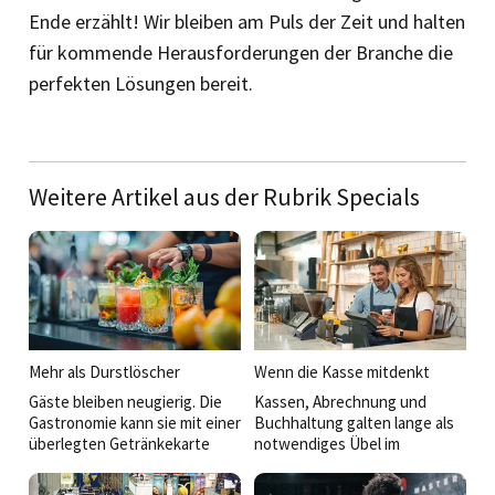
Ende erzählt! Wir bleiben am Puls der Zeit und halten
für kommende Herausforderungen der Branche die
perfekten Lösungen bereit.
Weitere Artikel aus der Rubrik Specials
Mehr als Durstlöscher
Wenn die Kasse mitdenkt
Gäste bleiben neugierig. Die
Kassen, Abrechnung und
Gastronomie kann sie mit einer
Buchhaltung galten lange als
überlegten Getränkekarte
notwendiges Übel im
überraschen und ihr Know-
Betriebsalltag. Heute sind sie
how an der Bar, am Tisch und
strategische Werkzeuge.