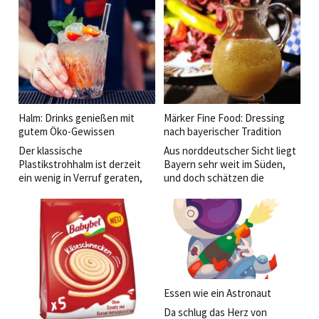
für schaurig-guten Genuss
kulinarischen
und monstermäßigen
Waldspaziergang.
Mehrumsatz im Oktober.
Halm: Drinks genießen mit
Märker Fine Food: Dressing
gutem Öko-Gewissen
nach bayerischer Tradition
Der klassische
Aus norddeutscher Sicht liegt
Plastikstrohhalm ist derzeit
Bayern sehr weit im Süden,
ein wenig in Verruf geraten,
und doch schätzen die
denn Umweltschützer warnen
Menschen selbst hier die
vor dem stetig wachsenden
bayerische Küche sehr.
Plastikmüllberg, der vor allem
unsere Meere zusehends
verschmutzt.
Essen wie ein Astronaut
Da schlug das Herz von