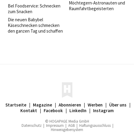
Möchtegern-Astronauten und
Bel Foodservice: Schnecken
Raumfahrtbegeisterten
zum Snacken
höher: Im Juli und August bot
Die neuen Babybel
die Lufthansa ihren Business-
Käseschnecken schmecken
Class-Gästen die einmalige
den ganzen Tag und schaffen
Möglichkeit, das Leben im All
daher viele Touchpoints in der
zu erleben – zumindest in
Hotellerie: auf der Shop-
kulinarischer Hinsicht.
Theke, an der Rezeption, in
der Bar oder im
Wellnessbereich.
Startseite
|
Magazine
|
Abonnieren
|
Werben
|
Über uns
|
Kontakt
|
Facebook
|
LinkedIn
|
Instagram
© HOGAPAGE Media GmbH
Datenschutz
|
Impressum
|
AGB
|
Haftungsausschluss
|
Hinweisgebersystem