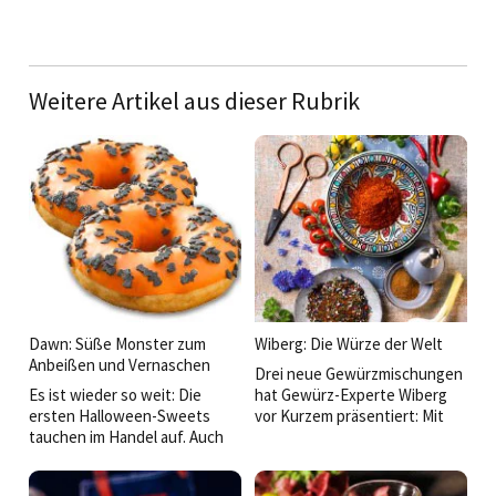
Weitere Artikel aus dieser Rubrik
Dawn: Süße Monster zum
Wiberg: Die Würze der Welt
Anbeißen und Vernaschen
Drei neue Gewürzmischungen
Es ist wieder so weit: Die
hat Gewürz-Experte Wiberg
ersten Halloween-Sweets
vor Kurzem präsentiert: Mit
tauchen im Handel auf. Auch
Exquisite Forest Flair, einer
das Dawn TK-Halloween-
Wald-Gewürzzubereitung,
Sortiment 2018 sorgt wieder
begibt man sich auf einen