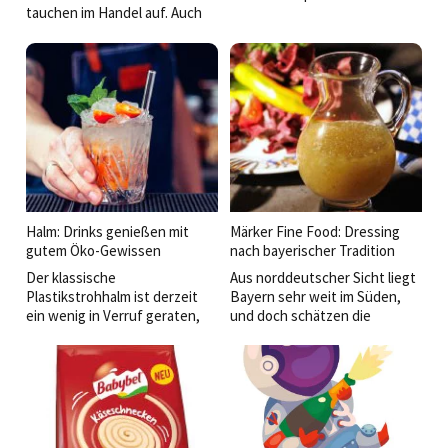
tauchen im Handel auf. Auch
Exquisite Forest Flair, einer
das Dawn TK-Halloween-
Wald-Gewürzzubereitung,
Sortiment 2018 sorgt wieder
begibt man sich auf einen
für schaurig-guten Genuss
kulinarischen
und monstermäßigen
Waldspaziergang.
Mehrumsatz im Oktober.
Halm: Drinks genießen mit
Märker Fine Food: Dressing
gutem Öko-Gewissen
nach bayerischer Tradition
Der klassische
Aus norddeutscher Sicht liegt
Plastikstrohhalm ist derzeit
Bayern sehr weit im Süden,
ein wenig in Verruf geraten,
und doch schätzen die
denn Umweltschützer warnen
Menschen selbst hier die
vor dem stetig wachsenden
bayerische Küche sehr.
Plastikmüllberg, der vor allem
unsere Meere zusehends
verschmutzt.