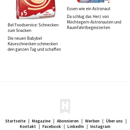
Essen wie ein Astronaut
Da schlug das Herz von
Möchtegern-Astronauten und
Bel Foodservice: Schnecken
Raumfahrtbegeisterten
zum Snacken
höher: Im Juli und August bot
Die neuen Babybel
die Lufthansa ihren Business-
Käseschnecken schmecken
Class-Gästen die einmalige
den ganzen Tag und schaffen
Möglichkeit, das Leben im All
daher viele Touchpoints in der
zu erleben – zumindest in
Hotellerie: auf der Shop-
kulinarischer Hinsicht.
Theke, an der Rezeption, in
der Bar oder im
Wellnessbereich.
Startseite
|
Magazine
|
Abonnieren
|
Werben
|
Über uns
|
Kontakt
|
Facebook
|
LinkedIn
|
Instagram