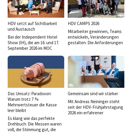
HDV setzt auf Sichtbarkeit
HDV CAMPS 2026
und Austausch
Mitarbeiter gewinnen, Teams
Bei der Independent Hotel
entwickeln, Veränderungen
Show (IH), die am 16. und 17.
gestalten: Die Anforderungen
September 2026 im MOC
an Führungskräfte wachsen
Munich in München-Freimann
stetig. Bei den HDV Camps
stattfinden wird, ist die
2026 stand deshalb die Frage
Hoteldirektorenvereinigung
im Mittelpunkt, was gute
Deutschland (HDV) diesmal
Führung heute ausmacht.
voll dabei.
Das Umsatz-Paradoxon:
Gemeinsam sind wir stärker
Warum trotz 7 %
Mit Andreas Neininger steht
Mehrwertsteuer die Kasse
seit der HDV-Frühjahrstagung
leer bleibt
2026 ein erfahrener
Es klang wie das perfekte
Branchenkenner an der Spitze
Drehbuch: Die Messen waren
der
voll, die Stimmung gut, die
Hoteldirektorenvereinigung.