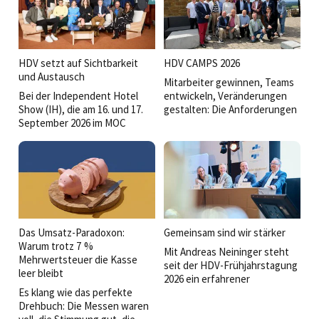
HDV setzt auf Sichtbarkeit
HDV CAMPS 2026
und Austausch
Mitarbeiter gewinnen, Teams
Bei der Independent Hotel
entwickeln, Veränderungen
Show (IH), die am 16. und 17.
gestalten: Die Anforderungen
September 2026 im MOC
an Führungskräfte wachsen
Munich in München-Freimann
stetig. Bei den HDV Camps
stattfinden wird, ist die
2026 stand deshalb die Frage
Hoteldirektorenvereinigung
im Mittelpunkt, was gute
Deutschland (HDV) diesmal
Führung heute ausmacht.
voll dabei.
Das Umsatz-Paradoxon:
Gemeinsam sind wir stärker
Warum trotz 7 %
Mit Andreas Neininger steht
Mehrwertsteuer die Kasse
seit der HDV-Frühjahrstagung
leer bleibt
2026 ein erfahrener
Es klang wie das perfekte
Branchenkenner an der Spitze
Drehbuch: Die Messen waren
der