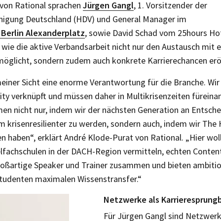
von Rational sprachen
Jürgen Gangl
, 1. Vorsitzender der
inigung Deutschland (HDV) und General Manager im
 Berlin Alexanderplatz
, sowie David Schad vom 25hours Hot
 wie die aktive Verbandsarbeit nicht nur den Austausch mit 
öglicht, sondern zudem auch konkrete Karrie­rechancen erö
meiner Sicht eine enorme Verantwortung für die Branche. Wir
ty verknüpft und müssen daher in Multikrisenzeiten für­eina
men nicht nur, indem wir der nächsten Generation an Entsch
m krisenresilienter zu werden, sondern auch, indem wir The 
n haben“, erklärt André Klode-Purat von Rational. „Hier wol
elfachschulen in der DACH-Region vermitteln, echten Content
 großartige Speaker und Trainer zusammen und bieten ambiti
udenten maximalen Wissenstransfer.“
Netzwerke als Karrieresprung
Für Jürgen Gangl sind Netzwerk