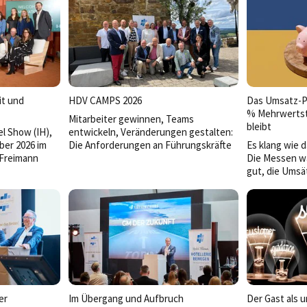
it und
HDV CAMPS 2026
Das Umsatz-P
% Mehrwertst
Mitarbeiter gewinnen, Teams
bleibt
l Show (IH),
entwickeln, Veränderungen gestalten:
ber 2026 im
Die Anforderungen an Führungskräfte
Es klang wie 
Freimann
wachsen stetig. Bei den HDV Camps
Die Messen wa
2026 stand deshalb die Frage im
gut, die Umsä
ung
Mittelpunkt, was gute Führung heute
Januar profiti
 voll dabei.
ausmacht.
den 7 Prozen
Speisen.
er
Im Übergang und Aufbruch
Der Gast als 