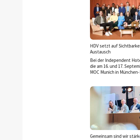
HDV setzt auf Sichtbarke
Austausch
Bei der Independent Hote
die am 16. und 17. Septem
MOC Munich in München-
stattfinden wird, ist die
Hoteldirektorenvereinig
Deutschland (HDV) diesmal
Gemeinsam sind wir stärk