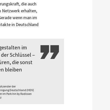
rungskraft, die auch
em Netzwerk erhalten,
 „Gerade wenn man im
ntakte in Deutschland
­gestalten im
 der Schlüssel –
üren, die sonst
en bleiben
sitzender der
einigung Deutschland (HDV)
 im Park Inn by Radisson
tz