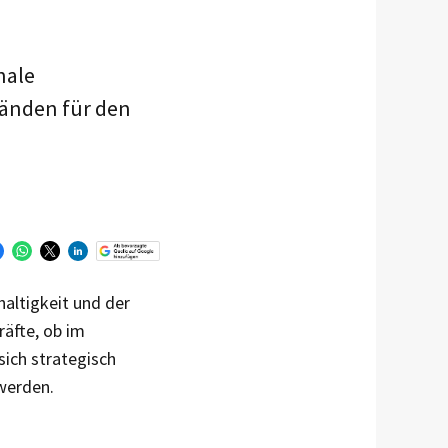
nale
bänden für den
haltigkeit und der
äfte, ob im
ich strategisch
 werden.