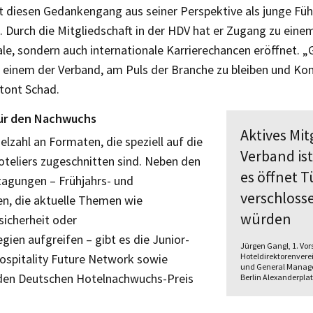
t diesen Gedankengang aus seiner Perspektive als junge Füh
st. Durch die Mitgliedschaft in der HDV hat er Zugang zu ein
kale, sondern auch internationale Karrierechancen eröffnet.
lft einem der Verband, am Puls der Branche zu bleiben und Ko
etont Schad.
ür den Nachwuchs
Aktives Mit
elzahl an Formaten, die speziell auf die
Verband ist
oteliers zugeschnitten sind. Neben den
es öffnet T
stagungen – Frühjahrs- und
verschloss
n, die aktuelle Themen wie
würden
rsicherheit oder
gien aufgreifen – gibt es die Junior-
Jürgen Gangl, 1. Vor
Hospitality Future Network sowie
Hoteldirektorenver
und General Manager
den Deutschen Hotelnachwuchs-Preis
Berlin Alexanderpla