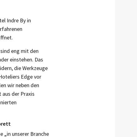
el Indre By in
erfahrenen
ffnet.
 sind eng mit den
nder einstehen. Das
eidern, die Werkzeuge
Hoteliers Edge vor
len wir neben den
 aus der Praxis
onierten
brett
e „in unserer Branche