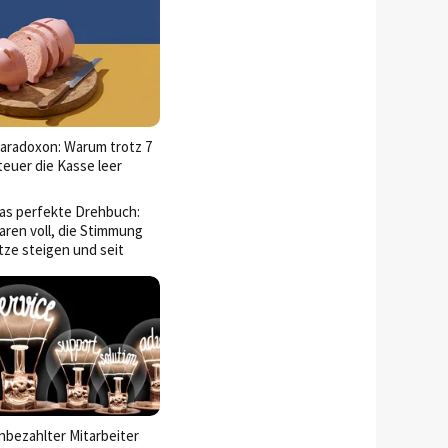
aradoxon: Warum trotz 7
euer die Kasse leer
das perfekte Drehbuch:
ren voll, die Stimmung
tze steigen und seit
eren wir dauerhaft von
t Umsatzsteuer auf
unbezahlter Mitarbeiter