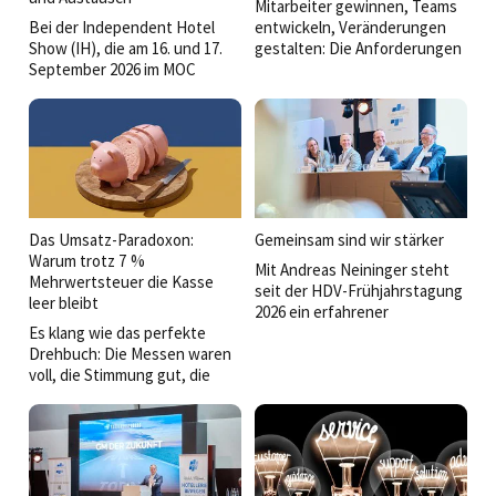
Mitarbeiter gewinnen, Teams
Bei der Independent Hotel
entwickeln, Veränderungen
Show (IH), die am 16. und 17.
gestalten: Die Anforderungen
September 2026 im MOC
an Führungskräfte wachsen
Munich in München-Freimann
stetig. Bei den HDV Camps
stattfinden wird, ist die
2026 stand deshalb die Frage
Hoteldirektorenvereinigung
im Mittelpunkt, was gute
Deutschland (HDV) diesmal
Führung heute ausmacht.
voll dabei.
Das Umsatz-Paradoxon:
Gemeinsam sind wir stärker
Warum trotz 7 %
Mit Andreas Neininger steht
Mehrwertsteuer die Kasse
seit der HDV-Frühjahrstagung
leer bleibt
2026 ein erfahrener
Es klang wie das perfekte
Branchenkenner an der Spitze
Drehbuch: Die Messen waren
der
voll, die Stimmung gut, die
Hoteldirektorenvereinigung.
Umsätze steigen und seit
Im Interview spricht der neue
Januar profitieren wir
Vorsitzende und Director of
dauerhaft von den 7 Prozent
Operations der Event Hotels
Umsatzsteuer auf Speisen.
über Verantwortung,
Herausforderungen, seine