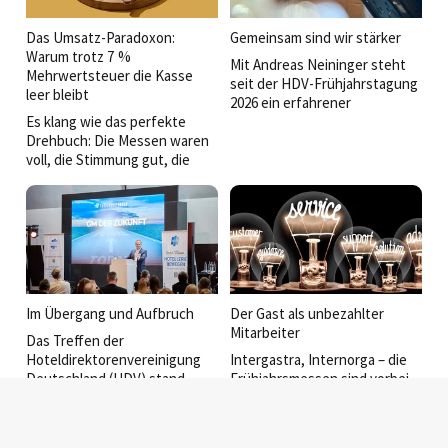
Das Umsatz-Paradoxon:
Gemeinsam sind wir stärker
Warum trotz 7 %
Mit Andreas Neininger steht
Mehrwertsteuer die Kasse
seit der HDV-Frühjahrstagung
leer bleibt
2026 ein erfahrener
Es klang wie das perfekte
Branchenkenner an der Spitze
Drehbuch: Die Messen waren
der
voll, die Stimmung gut, die
Hoteldirektorenvereinigung.
Umsätze steigen und seit
Im Interview spricht der neue
Januar profitieren wir
Vorsitzende und Director of
dauerhaft von den 7 Prozent
Operations der Event Hotels
Umsatzsteuer auf Speisen.
über Verantwortung,
Herausforderungen, seine
Vision für die Zukunft der
deutschen Hotellerie und
darüber, wie die HDV als
Im Übergang und Aufbruch
Der Gast als unbezahlter
Netzwerk, Impulsgeber und
Mitarbeiter
Das Treffen der
starke Partnerschaft weiter
Hoteldirektorenvereinigung
Intergastra, Internorga – die
wachsen soll.
Deutschland (HDV) stand
Frühjahrsmessen sind vorbei,
diesen März ganz im
die Hallen waren wieder voll.
Zeichen der Zukunft und eines
Vor allem mit
bedeutenden Abschieds. An
Softwareanbietern, die sich