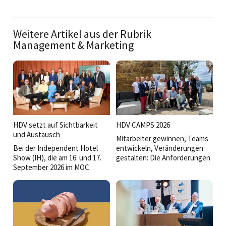
Weitere Artikel aus der Rubrik
Management & Marketing
HDV setzt auf Sichtbarkeit
HDV CAMPS 2026
und Austausch
Mitarbeiter gewinnen, Teams
Bei der Independent Hotel
entwickeln, Veränderungen
Show (IH), die am 16. und 17.
gestalten: Die Anforderungen
September 2026 im MOC
an Führungskräfte wachsen
Munich in München-Freimann
stetig. Bei den HDV Camps
stattfinden wird, ist die
2026 stand deshalb die Frage
Hoteldirektorenvereinigung
im Mittelpunkt, was gute
Deutschland (HDV) diesmal
Führung heute ausmacht.
voll dabei.