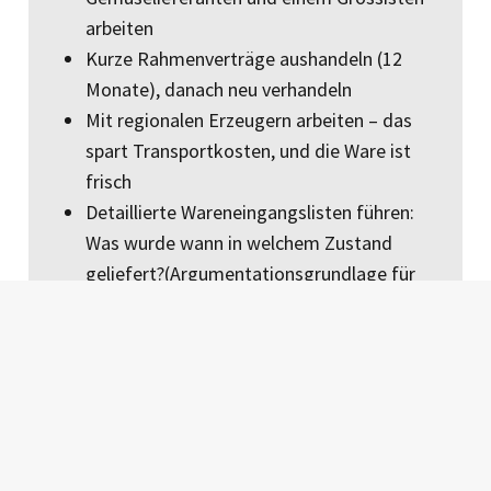
arbeiten
Kurze Rahmenverträge aushandeln (12
Monate), danach neu verhandeln
Mit regionalen Erzeugern arbeiten – das
spart Transportkosten, und die Ware ist
frisch
Detaillierte Wareneingangslisten führen:
Was wurde wann in welchem Zustand
geliefert?(Argumentationsgrundlage für
Verhandlungen)
Klare Produktdefinition: Was will ich als
Gastronom/Hotelier?
Berücksichtigung von Lokalphilosophie und
Standort
Schaffung einer effizienten
Lieferantenstruktur unter