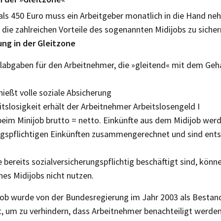
als 450 Euro muss ein Arbeit­geber monatlich in die Hand ne
die zahlreichen Vorteile des sogenannten Midijobs zu sicher
ung in der Gleitzone
alabgaben für den Arbeitnehmer, die »gleitend« mit dem Gehal
ießt volle soziale Absicherung
itslosigkeit erhält der Arbeitnehmer Arbeitslosengeld I
e beim Minijob brutto = netto. Einkünfte aus dem Midijob we
ngspflichtigen Einkünften zusammengerechnet und sind ents
 bereits sozialversicherungspflichtig beschäftigt sind, könn
nes Midijobs nicht nutzen.
ob wurde von der Bundesregierung im Jahr 2003 als Bestand
, um zu verhindern, dass Arbeitnehmer benachteiligt werden,