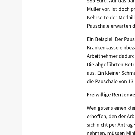
585 Euro. Auf das Jah
Müller vor. Ist doch 
Kehrseite der Medaill
Pauschale erwarten da
Ein Beispiel: Der Pau
Krankenkasse einbezah
Arbeitnehmer dadurch
Die abgeführten Betr
aus. Ein kleiner Schm
die Pauschale von 13 
Freiwillige Rentenv
Wenigstens einen klei
erhoffen, den der Arb
sich nicht per Antrag
nehmen, müssen Minij