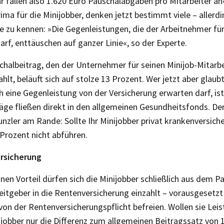
r fallen also 1.620 Euro Pauschalabgaben pro Mitarbeiter an«
prima für die Minijobber, denken jetzt bestimmt viele – allerd
e zu kennen: »Die Gegenleistungen, die der Arbeitnehmer für
rf, enttäuschen auf ganzer Linie«, so der Experte.
schalbeitrag, den der Unternehmer für seinen Minijob-Mitarbei
lt, beläuft sich auf stolze 13 Prozent. Wer jetzt aber glaubt
 eine Gegenleistung von der Versicherung erwarten darf, i
äge fließen direkt in den allgemeinen Gesundheitsfonds. Der
unzler am Rande: Sollte Ihr Minijobber privat krankenversich
Prozent nicht abführen.
ersicherung
nen Vorteil dürfen sich die Minijobber schließlich aus dem P
eitgeber in die Rentenversicherung einzahlt – vorausgesetzt 
 von der Rentenversicherungspflicht befreien. Wollen sie Lei
obber nur die Differenz zum allgemeinen Beitragssatz von 1