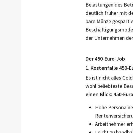
Belastungen des Betr
deutlich früher mit d
bare Münze gespart 
Beschäftigungsmodell
der Unternehmen der
Der 450-Euro-Job
1. Kostenfalle 450-E
Es ist nicht alles Gol
wohl beliebteste Bes
einen Blick: 450-Eur
Hohe Personalneb
Rentenversicher
Arbeitnehmer erh
Leicht zu handh