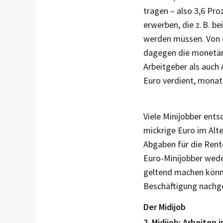
tragen – also 3,6 Pr
erwerben, die z. B. 
werden müssen. Von e
dagegen die monetäre
Arbeitgeber als auch 
Euro verdient, monatl
Viele Minijobber ents
mickrige Euro im Alte
Abgaben für die Ren
Euro-Minijobber wede
geltend machen können
Beschäftigung nachg
Der Midijob
2. Midijob: Arbeiten 