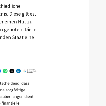
hiedliche
s. Diese gilt es,
er einen Hut zu
n geboten: Die in
r den Staat eine
ntscheidend, dass
ine sorgfältige
nalüberhängen dient
finanzielle