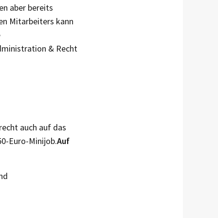
n aber bereits
uen Mitarbeiters kann
e
dministration & Recht
srecht auch auf das
50-Euro-Minijob.
Auf
und