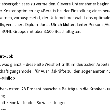
iebsergebnisses zu vermeiden. Clevere Unternehmer beginne
er Kostenoptimierung: »Bereits bei der Einstellung eines ne
werden, vorausgesetzt, der Unternehmer wählt das optimal
«, versichert Diplom-Jurist
Ulrich Müller
, Leiter Personal/A
 BUHL-Gruppe mit über 3.500 Beschäftigten.
uro-Job
d, was glänzt – diese alte Weisheit trifft im deutschen Arbeit
chäftigungsmodell für Aushilfskräfte zu: den sogenannten 4
o-Minijob
enkosten: 28 Prozent pauschale Beiträge in die Kranken- 
ung
ält keine laufenden Sozialleistungen
aben