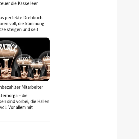
euer die Kasse leer
das perfekte Drehbuch:
ren voll, die Stimmung
tze steigen und seit
eren wir dauerhaft von
t Umsatzsteuer auf
unbezahlter Mitarbeiter
nternorga – die
en sind vorbei, die Hallen
oll. Vor allem mit
ern, die sich „KI“ auf die
eben und Automatisierung
en. Beides ist nicht