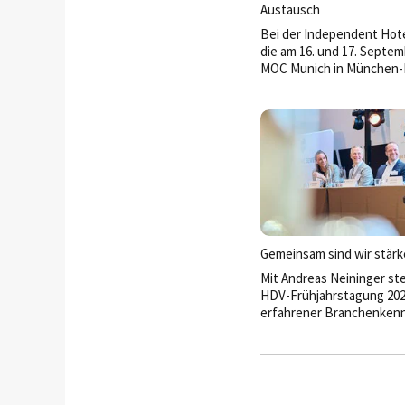
Austausch
Bei der Independent Hote
die am 16. und 17. Septem
MOC Munich in München-
stattfinden wird, ist die
Hoteldirektorenvereinig
Deutschland (HDV) diesmal
Gemeinsam sind wir stärk
Mit Andreas Neininger ste
HDV-Frühjahrstagung 202
erfahrener Branchenkenn
Spitze der Hoteldirektor
Im Interview spricht der 
Vorsitzende und Director
der Event Hotels über V
Herausforderungen, seine