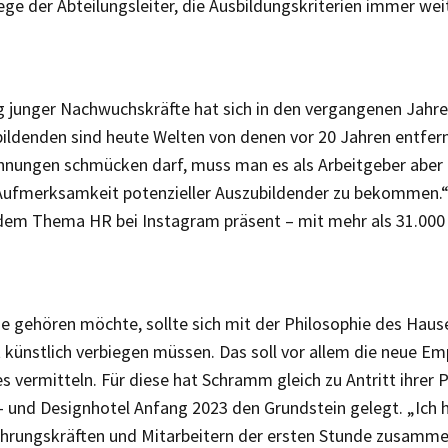
ge der Abteilungsleiter, die Ausbildungskriterien immer wei
g junger Nachwuchskräfte hat sich in den vergangenen Jahren
ildenden sind heute Welten von denen vor 20 Jahren entfern
hnungen schmücken darf, muss man es als Arbeitgeber aber 
 Aufmerksamkeit potenzieller Auszubildender zu bekommen.“
dem Thema HR bei Instagram präsent – mit mehr als 31.000 
e gehören möchte, sollte sich mit der Philosophie des Hause
t künstlich verbiegen müssen. Das soll vor allem die neue E
vermitteln. Für diese hat Schramm gleich zu Antritt ihrer P
und Designhotel Anfang 2023 den Grundstein gelegt. „Ich 
ührungskräften und Mitarbeitern der ersten Stunde zusamme