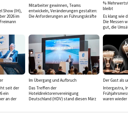
% Mehrwertst
Mitarbeiter gewinnen, Teams
bleibt
l Show (IH),
entwickeln, Veränderungen gestalten:
ber 2026 im
Die Anforderungen an Führungskräfte
Es klang wie 
Freimann
wachsen stetig. Bei den HDV Camps
Die Messen wa
2026 stand deshalb die Frage im
gut, die Umsä
ung
Mittelpunkt, was gute Führung heute
Januar profiti
 voll dabei.
ausmacht.
den 7 Prozen
Speisen.
er
Im Übergang und Aufbruch
Der Gast als 
ht seit der
Das Treffen der
Intergastra, I
6 ein
Hoteldirektorenvereinigung
Frühjahrsmess
er an der
Deutschland (HDV) stand diesen März
waren wieder v
envereinigung.
ganz im
Softwareanbiet
neue
Zeichen der Zukunft und eines
Banner schri
 of Operations
bedeutenden Abschieds. An zwei
im Gepäck hatt
erantwortung,
Tagen nahmen die Teilnehmer der
dasselbe.
 Vision für
Frühjahrstagung im Leonardo Royal