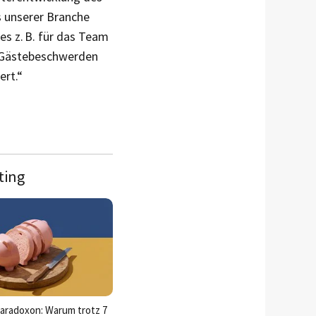
 unserer Branche
s z. B. für das Team
n Gästebeschwerden
ert.“
ting
aradoxon: Warum trotz 7