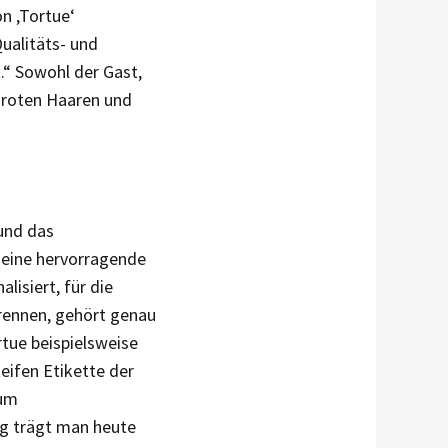
on ‚Tortue‘
Qualitäts- und
.“ Sowohl der Gast,
g roten Haaren und
und das
 eine hervorragende
alisiert, für die
rennen, gehört genau
rtue beispielsweise
teifen Etikette der
Zum
 trägt man heute