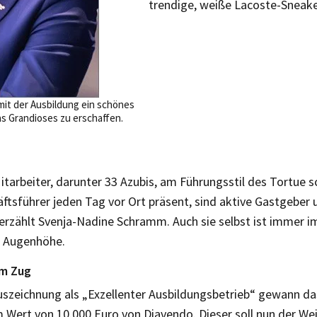
trendige, weiße Lacoste-Sneak
it der Ausbildung ein schönes
as Grandioses zu erschaffen.
itarbeiter, darunter 33 Azubis, am Führungsstil des Tortue 
äftsführer jeden Tag vor Ort präsent, sind aktive Gastgeber 
erzählt Svenja-Nadine Schramm. Auch sie selbst ist immer im
f Augenhöhe.
am Zug
uszeichnung als „Exzellenter Ausbildungsbetrieb“ gewann da
 Wert von 10.000 Euro von Diavendo. Dieser soll nun der We